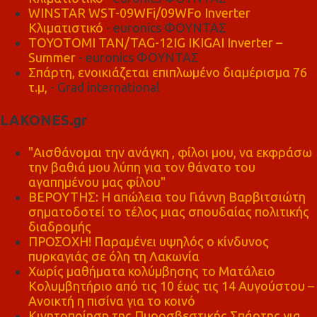
WINSTAR WST-09WFi/09WFo Inverter
Κλιματιστικό
- euronics ΦΟΥΝΤΑΣ
TOYOTOMI TAN/TAG-12IG IKIGAI Inverter –
Summer
- euronics ΦΟΥΝΤΑΣ
Σπάρτη, ενοικιάζεται επιπλωμένο διαμέρισμα 76
τ.μ,
- Grad international
LAKONES.gr
"Αισθάνομαι την ανάγκη , φίλοι μου, να εκφράσω
την βαθιά μου λύπη για τον θάνατο του
αγαπημένου μας φίλου"
ΒΕΡΟΥΤΗΣ: Η απώλεια του Γιάννη Βαρβιτσιώτη
σηματοδοτεί το τέλος μιας σπουδαίας πολιτικής
διαδρομής
ΠΡΟΣΟΧΗ! Παραμένει υψηλός ο κίνδυνος
πυρκαγιάς σε όλη τη Λακωνία
Χωρίς μαθήματα κολύμβησης το Ματάλειο
Κολυμβητήριο από τις 10 έως τις 14 Αυγούστου –
Ανοικτή η πισίνα για το κοινό
Κινητοποίηση της Πυροσβεστικής Σπάρτης για