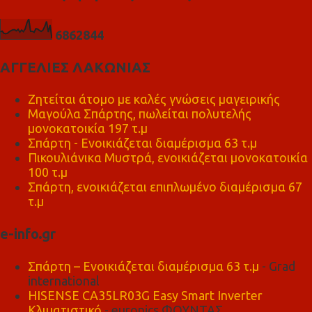
6
8
6
2
8
4
4
ΑΓΓΕΛΙΕΣ ΛΑΚΩΝΙΑΣ
Ζητείται άτομο με καλές γνώσεις μαγειρικής
Μαγούλα Σπάρτης, πωλείται πολυτελής
μονοκατοικία 197 τ.μ
Σπάρτη - Ενοικιάζεται διαμέρισμα 63 τ.μ
Πικουλιάνικα Μυστρά, ενοικιάζεται μονοκατοικία
100 τ.μ
Σπάρτη, ενοικιάζεται επιπλωμένο διαμέρισμα 67
τ.μ
e-info.gr
Σπάρτη – Ενοικιάζεται διαμέρισμα 63 τ.μ
- Grad
international
HISENSE CA35LR03G Easy Smart Inverter
Κλιματιστικό
- euronics ΦΟΥΝΤΑΣ