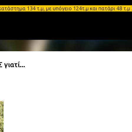
Μετάβαση στο κύριο περιεχόμενο
α 134 τ.μ, με υπόγειο 124τ.μ και πατάρι 48 τ.μ Σπ
ιατί...