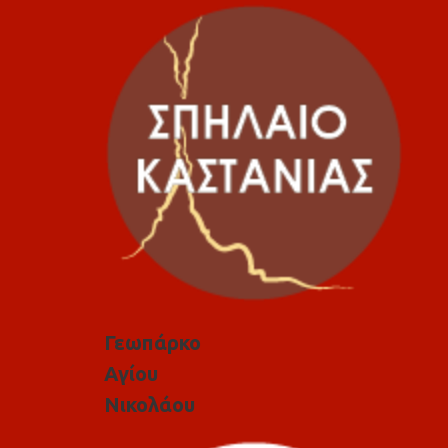
Γεωπάρκο
Αγίου
Νικολάου