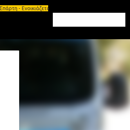
άρτη - Ενοικιάζεται επιπλωμένο διαμέρισμα 65τ.μ Σ