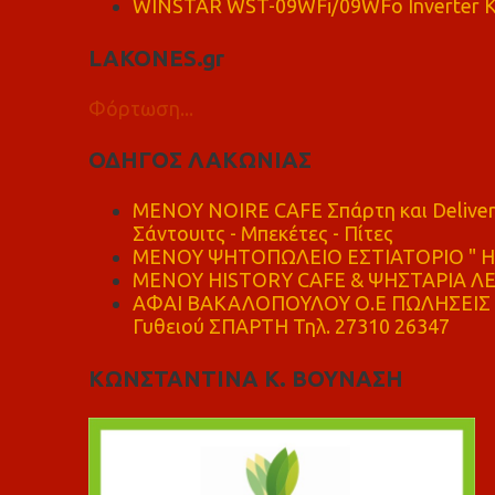
WINSTAR WST-09WFi/09WFo Inverter Κ
LAKONES.gr
Φόρτωση...
ΟΔΗΓΟΣ ΛΑΚΩΝΙΑΣ
MENOY NOIRE CAFE Σπάρτη και Delive
Σάντουιτς - Μπεκέτες - Πίτες
ΜΕΝΟΥ ΨΗΤΟΠΩΛΕΙΟ ΕΣΤΙΑΤΟΡΙΟ " Η 
ΜΕΝΟΥ HISTORY CAFE & ΨΗΣΤΑΡΙΑ ΛΕΩ
ΑΦΑΙ ΒΑΚΑΛΟΠΟΥΛΟΥ Ο.Ε ΠΩΛΗΣΕΙΣ 
Γυθειού ΣΠΑΡΤΗ Τηλ. 27310 26347
ΚΩΝΣΤΑΝΤΙΝΑ Κ. ΒΟΥΝΑΣΗ