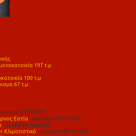
ικής
ονοκατοικία 197 τ.μ
μ
κατοικία 100 τ.μ
ισμα 67 τ.μ
euronics ΦΟΥΝΤΑΣ
ρνος Εστία
- euronics ΦΟΥΝΤΑΣ
μ
- Grad international
r Κλιματιστικό
- euronics ΦΟΥΝΤΑΣ