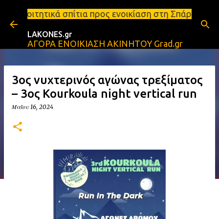
Μετάβαση στο κύριο περιεχόμενο
κά σπίτια προς ενοικίαση στη Σπάρτη Ενοικιάσεις δι
LAKONES.gr
ΑΓΟΡΑ ΕΝΟΙΚΙΑΣΗ ΑΚΙΝΗΤΟΥ Grad.gr
3ος νυχτερινός αγώνας τρεξίματος
– 3oς Kourkoula night vertical run
Μαΐου 16, 2024