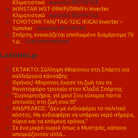
Κλιματιστικό
- euronics ΦΟΥΝΤΑΣ
WINSTAR WST-09WFi/09WFo Inverter
Κλιματιστικό
- euronics ΦΟΥΝΤΑΣ
TOYOTOMI TAN/TAG-12IG IKIGAI Inverter –
Summer
- euronics ΦΟΥΝΤΑΣ
Σπάρτη, ενοικιάζεται επιπλωμένο διαμέρισμα 76
τ.μ,
- Grad international
LAKONES.gr
ΕΚΤΑΚΤΟ: Σύλληψη 68χρονου στη Σπάρτη για
καλλιέργεια κάνναβης
Θρήνος! 48χρονος έχασε τη ζωή του σε
θανατηφόρο τροχαίο στον Κλαδά Σπάρτης
"Συγχαρητήρια, γιέ μου! Σου εύχομαι πάντα
επιτυχίες στη ζωή σου !!!!"
ΑΝΔΡΕΑΚΟΣ: "Δεν με ενδιαφέρει το πολιτικό
κόστος. Με ενδιαφέρει να υπάρχει νερό σήμερα,
αύριο και τα επόμενα χρόνια."
Σε ένα μικρό χωριό όπως ο Μυστράς, κάποιοι
υποψιάζονταν αλλά...