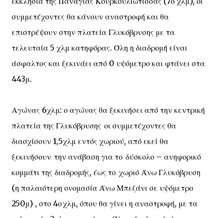
εκκλησία της Παναγίας Κουρκουλιώτισσας (7ο χλμ), οι
συμμετέχοντες θα κάνουν αναστροφή και θα
επιστρέψουν στην πλατεία Γλυκόβρυσης με τα
τελευταία 5 χλμ κατηφόρας. Όλη η διαδρομή είναι
άσφαλτος και ξεκινάει από 0 υψόμετρο και φτάνει στα
443μ.
Αγώνας 6χλμ: ο αγώνας θα ξεκινήσει από την κεντρική
πλατεία της Γλυκόβρυσης οι συμμετέχοντες θα
διασχίσουν 1,5χλμ εντός χωριού, από εκεί θα
ξεκινήσουν την ανάβαση για το δύσκολο – ανηφορικό
κομμάτι της διαδρομής, έως το χωριό Άνω Γλυκόβρυση
(η παλαιότερη ονομασία Άνω Μπεζάνι σε υψόμετρο
250μ) , στο 4ο χλμ, όπου θα γίνει η αναστροφή, με τα