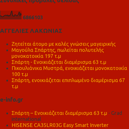
Συνολικές προβολές σελίδας
6
8
6
6
1
0
3
ΑΓΓΕΛΙΕΣ ΛΑΚΩΝΙΑΣ
Ζητείται άτομο με καλές γνώσεις μαγειρικής
Μαγούλα Σπάρτης, πωλείται πολυτελής
μονοκατοικία 197 τ.μ
Σπάρτη - Ενοικιάζεται διαμέρισμα 63 τ.μ
Πικουλιάνικα Μυστρά, ενοικιάζεται μονοκατοικία
100 τ.μ
Σπάρτη, ενοικιάζεται επιπλωμένο διαμέρισμα 67
τ.μ
e-info.gr
Σπάρτη – Ενοικιάζεται διαμέρισμα 63 τ.μ
- Grad
international
HISENSE CA35LR03G Easy Smart Inverter