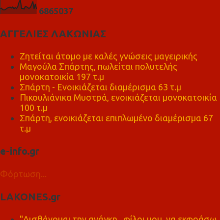
6
8
6
5
0
3
7
ΑΓΓΕΛΙΕΣ ΛΑΚΩΝΙΑΣ
Ζητείται άτομο με καλές γνώσεις μαγειρικής
Μαγούλα Σπάρτης, πωλείται πολυτελής
μονοκατοικία 197 τ.μ
Σπάρτη - Ενοικιάζεται διαμέρισμα 63 τ.μ
Πικουλιάνικα Μυστρά, ενοικιάζεται μονοκατοικία
100 τ.μ
Σπάρτη, ενοικιάζεται επιπλωμένο διαμέρισμα 67
τ.μ
e-info.gr
Φόρτωση...
LAKONES.gr
"Αισθάνομαι την ανάγκη , φίλοι μου, να εκφράσω