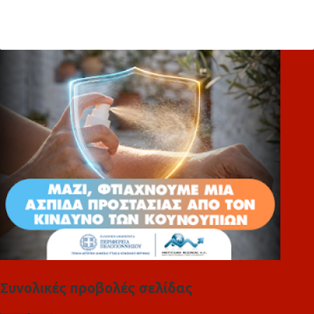
χ
ό
λ
ι
α
Συνολικές προβολές σελίδας