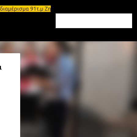
άρι διαμέρισμα 91τ.μ Ζητούνται υπάλληλοι σε Μολάου
α