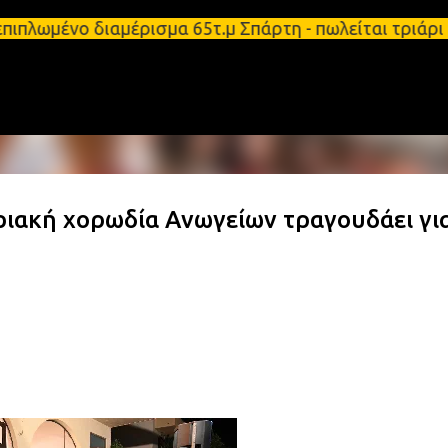
Μετάβαση στο κύριο περιεχόμενο
επιπλωμένο διαμέρισμα 65τ.μ Σπάρτη - πωλείται τρι
ριακή χορωδία Ανωγείων τραγουδάει γι