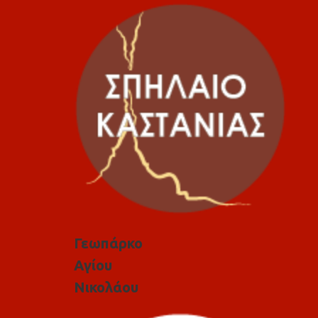
Γεωπάρκο
Αγίου
Νικολάου