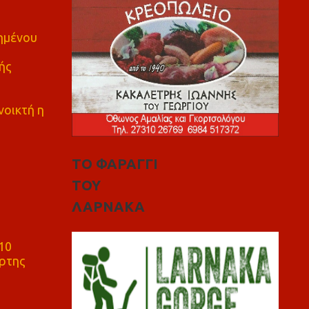
πημένου
ής
νοικτή η
ΤΟ ΦΑΡΑΓΓΙ
ΤΟΥ
ΛΑΡΝΑΚΑ
10
ρτης