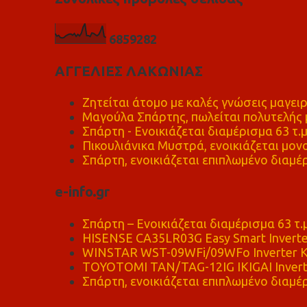
6
8
5
9
2
8
2
ΑΓΓΕΛΙΕΣ ΛΑΚΩΝΙΑΣ
Ζητείται άτομο με καλές γνώσεις μαγειρ
Μαγούλα Σπάρτης, πωλείται πολυτελής μ
Σπάρτη - Ενοικιάζεται διαμέρισμα 63 τ.
Πικουλιάνικα Μυστρά, ενοικιάζεται μονο
Σπάρτη, ενοικιάζεται επιπλωμένο διαμέρ
e-info.gr
Σπάρτη – Ενοικιάζεται διαμέρισμα 63 τ.
HISENSE CA35LR03G Easy Smart Inverte
WINSTAR WST-09WFi/09WFo Inverter Κ
TOYOTOMI TAN/TAG-12IG IKIGAI Invert
Σπάρτη, ενοικιάζεται επιπλωμένο διαμέρ