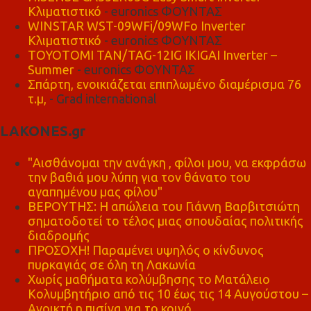
Κλιματιστικό
- euronics ΦΟΥΝΤΑΣ
WINSTAR WST-09WFi/09WFo Inverter
Κλιματιστικό
- euronics ΦΟΥΝΤΑΣ
TOYOTOMI TAN/TAG-12IG IKIGAI Inverter –
Summer
- euronics ΦΟΥΝΤΑΣ
Σπάρτη, ενοικιάζεται επιπλωμένο διαμέρισμα 76
τ.μ,
- Grad international
LAKONES.gr
"Αισθάνομαι την ανάγκη , φίλοι μου, να εκφράσω
την βαθιά μου λύπη για τον θάνατο του
αγαπημένου μας φίλου"
ΒΕΡΟΥΤΗΣ: Η απώλεια του Γιάννη Βαρβιτσιώτη
σηματοδοτεί το τέλος μιας σπουδαίας πολιτικής
διαδρομής
ΠΡΟΣΟΧΗ! Παραμένει υψηλός ο κίνδυνος
πυρκαγιάς σε όλη τη Λακωνία
Χωρίς μαθήματα κολύμβησης το Ματάλειο
Κολυμβητήριο από τις 10 έως τις 14 Αυγούστου –
Ανοικτή η πισίνα για το κοινό