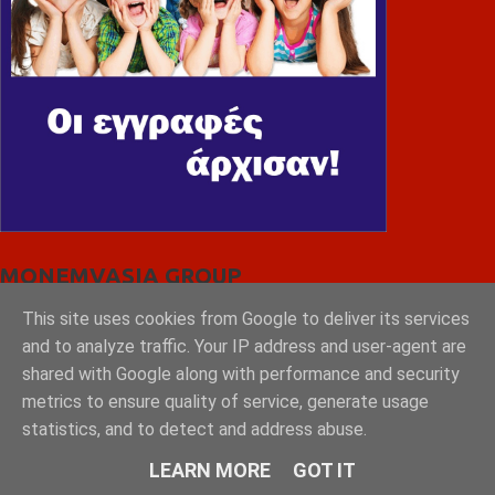
MONEMVASIA GROUP
This site uses cookies from Google to deliver its services
and to analyze traffic. Your IP address and user-agent are
shared with Google along with performance and security
metrics to ensure quality of service, generate usage
statistics, and to detect and address abuse.
LEARN MORE
GOT IT