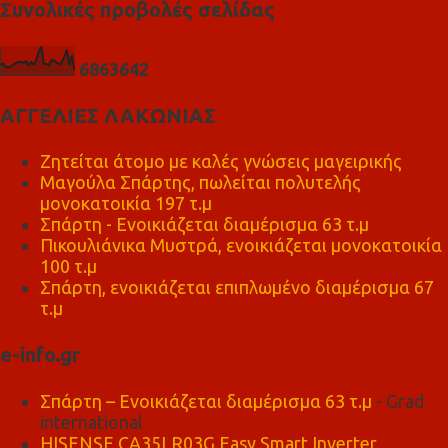
Συνολικές προβολές σελίδας
6
8
6
3
6
4
2
ΑΓΓΕΛΙΕΣ ΛΑΚΩΝΙΑΣ
Ζητείται άτομο με καλές γνώσεις μαγειρικής
Μαγούλα Σπάρτης, πωλείται πολυτελής
μονοκατοικία 197 τ.μ
Σπάρτη - Ενοικιάζεται διαμέρισμα 63 τ.μ
Πικουλιάνικα Μυστρά, ενοικιάζεται μονοκατοικία
100 τ.μ
Σπάρτη, ενοικιάζεται επιπλωμένο διαμέρισμα 67
τ.μ
e-info.gr
Σπάρτη – Ενοικιάζεται διαμέρισμα 63 τ.μ
- Grad
international
HISENSE CA35LR03G Easy Smart Inverter