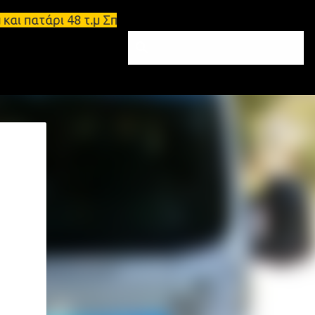
 πατάρι 48 τ.μ Σπάρτη - Ενοικιάζεται επιπλωμένο δ