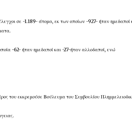
λεγχοι σε -1.189- άτομα, εκ των οποίων -927- ήταν ημεδαποί 
ματα.
ποία -62- ήταν ημεδαποί και -27-ήταν αλλοδαποί, ενώ
βάρος του εκκρεμούσε Βούλευμα του Συμβουλίου Πλημμελειοδι
ργειας.