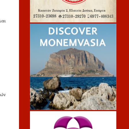
και
κών