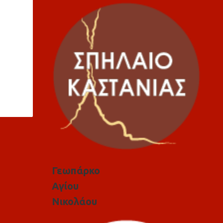
Γεωπάρκο
Αγίου
Νικολάου