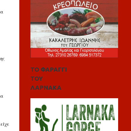
ία
της
ΤΟ ΦΑΡΑΓΓΙ
ΤΟΥ
ΛΑΡΝΑΚΑ
ία
είχε