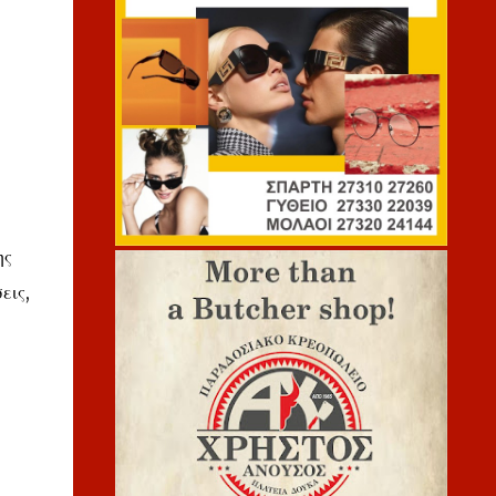
ης
εις,