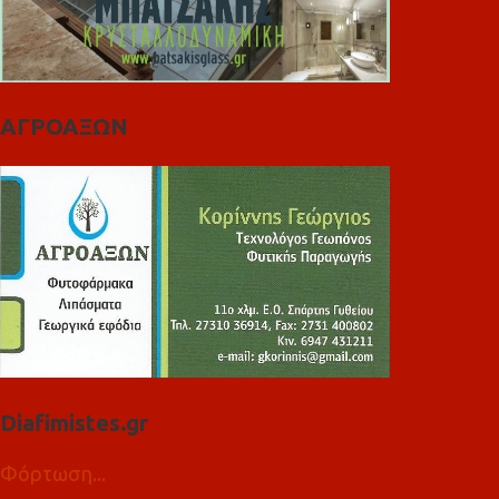
ΑΓΡΟΑΞΩΝ
Diafimistes.gr
Φόρτωση...