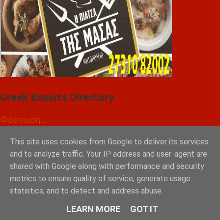
Greek Exports Directory
Φόρτωση...
GRAD ΔΙΕΘΝΗ ΜΕΣΙΤΙΚΑ ΓΡΑΦΕΙΑ ΑΘΗΝΑ
This site uses cookies from Google to deliver its services
and to analyze traffic. Your IP address and user-agent are
ΣΠΑΡΤΗ ΛΑΚΩΝΙΑ
shared with Google along with performance and security
metrics to ensure quality of service, generate usage
statistics, and to detect and address abuse.
LEARN MORE
GOT IT