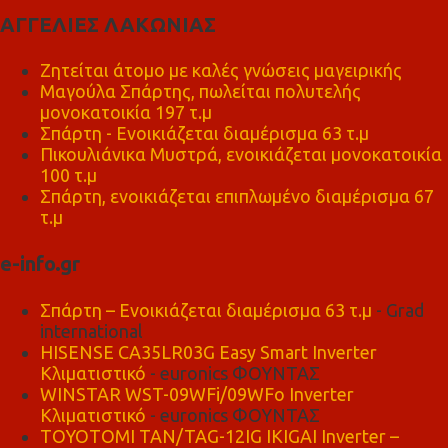
ΑΓΓΕΛΙΕΣ ΛΑΚΩΝΙΑΣ
Ζητείται άτομο με καλές γνώσεις μαγειρικής
Μαγούλα Σπάρτης, πωλείται πολυτελής
μονοκατοικία 197 τ.μ
Σπάρτη - Ενοικιάζεται διαμέρισμα 63 τ.μ
Πικουλιάνικα Μυστρά, ενοικιάζεται μονοκατοικία
100 τ.μ
Σπάρτη, ενοικιάζεται επιπλωμένο διαμέρισμα 67
τ.μ
e-info.gr
Σπάρτη – Ενοικιάζεται διαμέρισμα 63 τ.μ
- Grad
international
HISENSE CA35LR03G Easy Smart Inverter
Κλιματιστικό
- euronics ΦΟΥΝΤΑΣ
WINSTAR WST-09WFi/09WFo Inverter
Κλιματιστικό
- euronics ΦΟΥΝΤΑΣ
TOYOTOMI TAN/TAG-12IG IKIGAI Inverter –