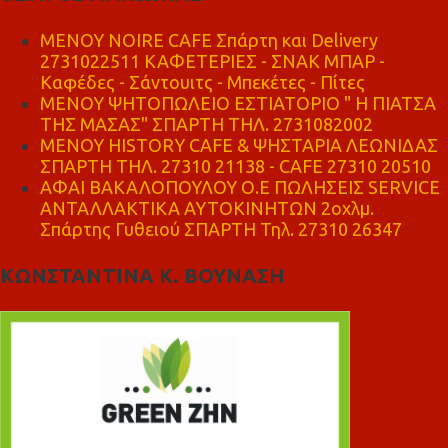
MENOY NOIRE CAFE Σπάρτη και Delivery
2731022511 ΚΑΦΕΤΕΡΙΕΣ - ΣΝΑΚ ΜΠΑΡ -
Καφέδες - Σάντουιτς - Μπεκέτες - Πίτες
ΜΕΝΟΥ ΨΗΤΟΠΩΛΕΙΟ ΕΣΤΙΑΤΟΡΙΟ " Η ΠΙΑΤΣΑ
ΤΗΣ ΜΑΣΑΣ" ΣΠΑΡΤΗ ΤΗΛ. 2731082002
ΜΕΝΟΥ HISTORY CAFE & ΨΗΣΤΑΡΙΑ ΛΕΩΝΙΔΑΣ
ΣΠΑΡΤΗ ΤΗΛ. 27310 21138 - CAFE 27310 20510
ΑΦΑΙ ΒΑΚΑΛΟΠΟΥΛΟΥ Ο.Ε ΠΩΛΗΣΕΙΣ SERVICE
ΑΝΤΑΛΛΑΚΤΙΚΑ ΑΥΤΟΚΙΝΗΤΩΝ 2οχλμ.
Σπάρτης Γυθειού ΣΠΑΡΤΗ Τηλ. 27310 26347
ΚΩΝΣΤΑΝΤΙΝΑ Κ. ΒΟΥΝΑΣΗ