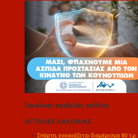
ι
α
Συνολικές προβολές σελίδας
ΑΓΓΕΛΙΕΣ ΛΑΚΩΝΙΑΣ
Σπάρτη, ενοικιάζεται διαμέρισμα 80 τ.μ