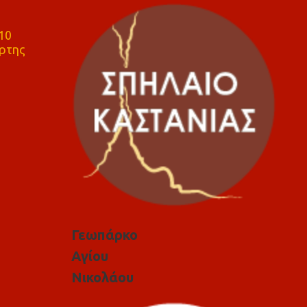
10
ρτης
Γεωπάρκο
Αγίου
Νικολάου