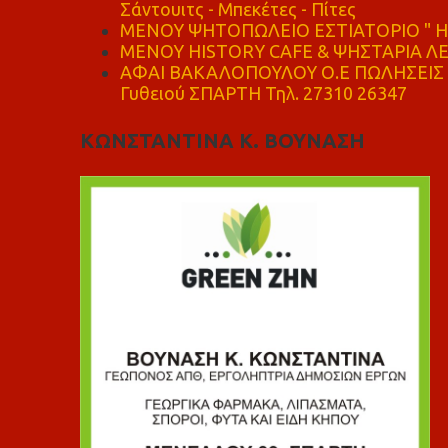
Σάντουιτς - Μπεκέτες - Πίτες
ΜΕΝΟΥ ΨΗΤΟΠΩΛΕΙΟ ΕΣΤΙΑΤΟΡΙΟ " Η 
ΜΕΝΟΥ HISTORY CAFE & ΨΗΣΤΑΡΙΑ ΛΕΩ
ΑΦΑΙ ΒΑΚΑΛΟΠΟΥΛΟΥ Ο.Ε ΠΩΛΗΣΕΙΣ 
Γυθειού ΣΠΑΡΤΗ Τηλ. 27310 26347
ΚΩΝΣΤΑΝΤΙΝΑ Κ. ΒΟΥΝΑΣΗ