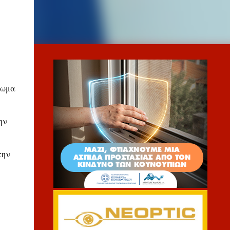
πωμα
ην
την