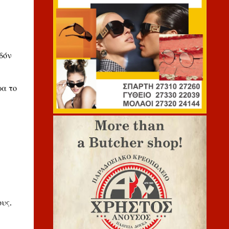
δόν
ρα το
υς.