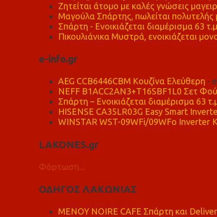
Ζητείται άτομο με καλές γνώσεις μαγειρ
Μαγούλα Σπάρτης, πωλείται πολυτελής μ
Σπάρτη - Ενοικιάζεται διαμέρισμα 63 τ.
Πικουλιάνικα Μυστρά, ενοικιάζεται μονο
e-info.gr
AEG CCB6446CBM Κουζίνα Ελεύθερη
- 
NEFF B1ACC2AN3+T16SBF1L0 Σετ Φού
Σπάρτη – Ενοικιάζεται διαμέρισμα 63 τ.
HISENSE CA35LR03G Easy Smart Inverte
WINSTAR WST-09WFi/09WFo Inverter Κ
LAKONES.gr
Φόρτωση...
ΟΔΗΓΟΣ ΛΑΚΩΝΙΑΣ
MENOY NOIRE CAFE Σπάρτη και Delive