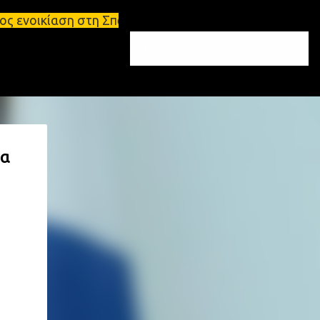
τη Σπάρτη Ενοικιάσεις διαμερισμάτων Σπάρτη και Λα
δα