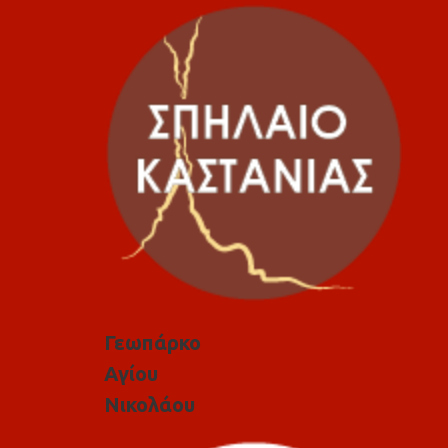
Γεωπάρκο
Αγίου
Νικολάου