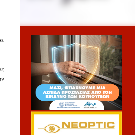
ει
ες
ην