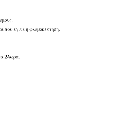
υμούς.
ι που έγινε η φλεβοκέντηση.
τα 24ωρα.