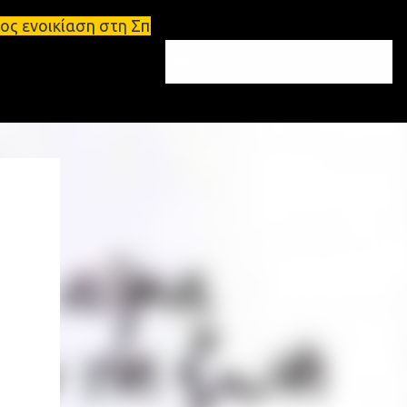
στη Σπάρτη Ενοικιάσεις διαμερισμάτων Σπάρτη και Λ