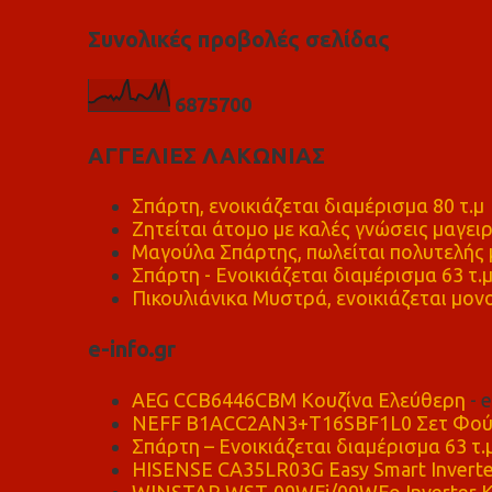
Συνολικές προβολές σελίδας
6
8
7
5
7
0
0
ΑΓΓΕΛΙΕΣ ΛΑΚΩΝΙΑΣ
Σπάρτη, ενοικιάζεται διαμέρισμα 80 τ.μ
Ζητείται άτομο με καλές γνώσεις μαγειρ
Μαγούλα Σπάρτης, πωλείται πολυτελής μ
Σπάρτη - Ενοικιάζεται διαμέρισμα 63 τ.
Πικουλιάνικα Μυστρά, ενοικιάζεται μονο
e-info.gr
AEG CCB6446CBM Κουζίνα Ελεύθερη
- 
NEFF B1ACC2AN3+T16SBF1L0 Σετ Φού
Σπάρτη – Ενοικιάζεται διαμέρισμα 63 τ.
HISENSE CA35LR03G Easy Smart Inverte
WINSTAR WST-09WFi/09WFo Inverter Κ