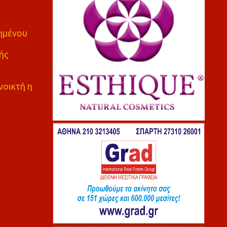
πημένου
ής
νοικτή η