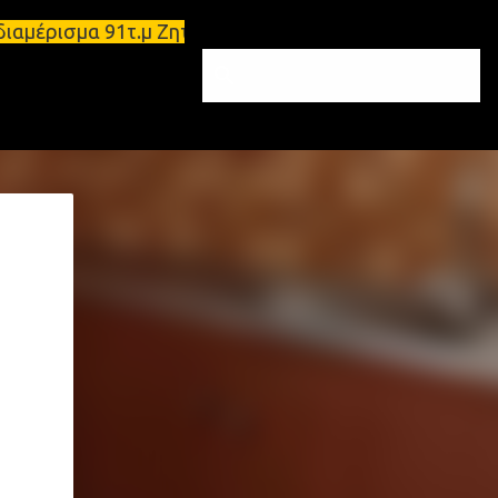
ιάρι διαμέρισμα 91τ.μ Ζητούνται υπάλληλοι σε Μολά