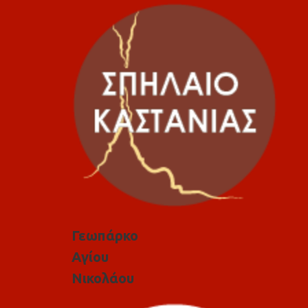
Γεωπάρκο
Αγίου
Νικολάου