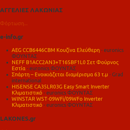
ΑΓΓΕΛΙΕΣ ΛΑΚΩΝΙΑΣ
Φόρτωση...
e-info.gr
AEG CCB6446CBM Κουζίνα Ελεύθερη
- euronics
ΦΟΥΝΤΑΣ
NEFF B1ACC2AN3+T16SBF1L0 Σετ Φούρνος
Εστία
- euronics ΦΟΥΝΤΑΣ
Σπάρτη – Ενοικιάζεται διαμέρισμα 63 τ.μ
- Grad
international
HISENSE CA35LR03G Easy Smart Inverter
Κλιματιστικό
- euronics ΦΟΥΝΤΑΣ
WINSTAR WST-09WFi/09WFo Inverter
Κλιματιστικό
- euronics ΦΟΥΝΤΑΣ
LAKONES.gr