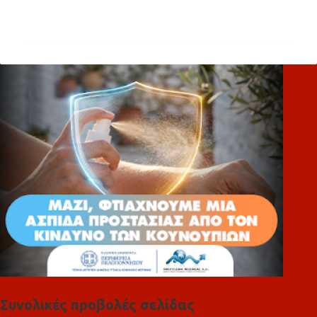
χ
ό
λ
ι
α
Συνολικές προβολές σελίδας