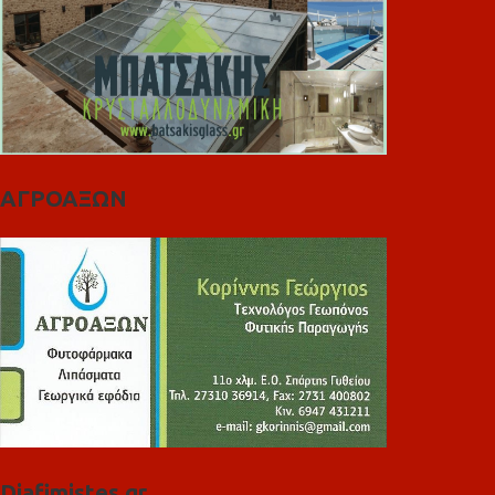
ΑΓΡΟΑΞΩΝ
Diafimistes.gr