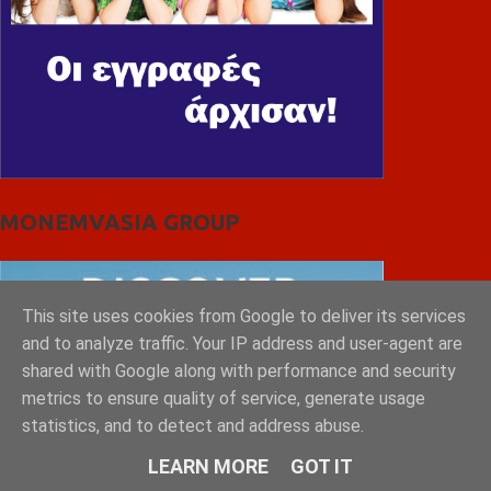
MONEMVASIA GROUP
This site uses cookies from Google to deliver its services
and to analyze traffic. Your IP address and user-agent are
shared with Google along with performance and security
metrics to ensure quality of service, generate usage
statistics, and to detect and address abuse.
LEARN MORE
GOT IT