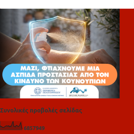
λ
ι
α
Συνολικές προβολές σελίδας
6
8
5
7
9
4
9