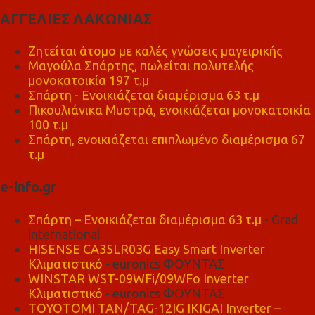
ΑΓΓΕΛΙΕΣ ΛΑΚΩΝΙΑΣ
Ζητείται άτομο με καλές γνώσεις μαγειρικής
Μαγούλα Σπάρτης, πωλείται πολυτελής
μονοκατοικία 197 τ.μ
Σπάρτη - Ενοικιάζεται διαμέρισμα 63 τ.μ
Πικουλιάνικα Μυστρά, ενοικιάζεται μονοκατοικία
100 τ.μ
Σπάρτη, ενοικιάζεται επιπλωμένο διαμέρισμα 67
τ.μ
e-info.gr
Σπάρτη – Ενοικιάζεται διαμέρισμα 63 τ.μ
- Grad
international
HISENSE CA35LR03G Easy Smart Inverter
Κλιματιστικό
- euronics ΦΟΥΝΤΑΣ
WINSTAR WST-09WFi/09WFo Inverter
Κλιματιστικό
- euronics ΦΟΥΝΤΑΣ
TOYOTOMI TAN/TAG-12IG IKIGAI Inverter –