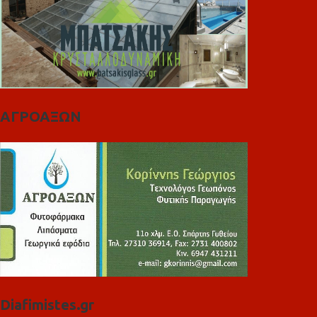
ΑΓΡΟΑΞΩΝ
Diafimistes.gr