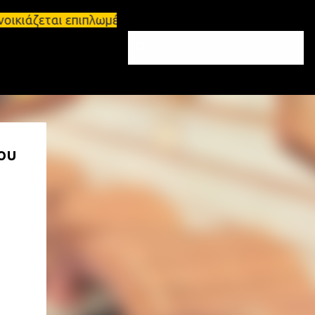
ικιάζεται επιπλωμένο διαμέρισμα 65τ.μ Σπάρτη - πω
ου