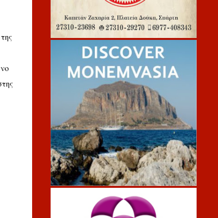
 της
ενο
στης