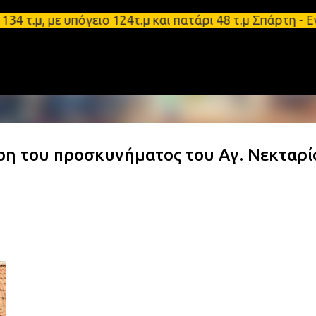
Μετάβαση στο κύριο περιεχόμενο
 με υπόγειο 124τ.μ και πατάρι 48 τ.μ Σπάρτη - Ενο
ρη του προσκυνήματος του Αγ. Νεκταρί