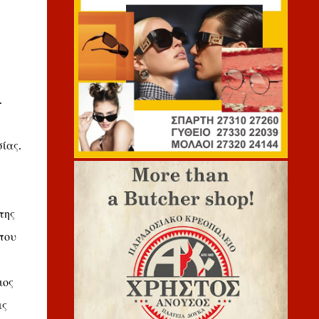
.
ίας.
της
που
ιος
ις