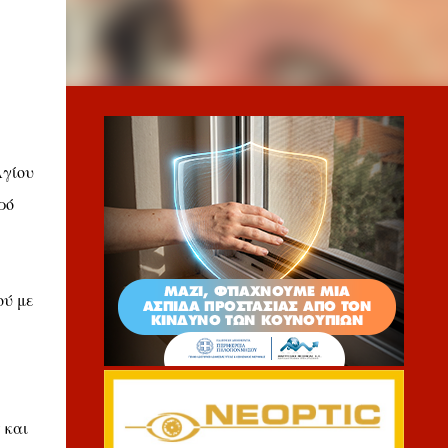
Αγίου
ρό
ού με
 και