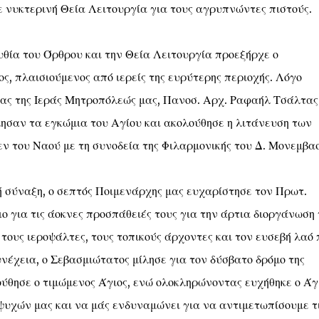
 νυκτερινή Θεία Λειτουργία για τους αγρυπνώντες πιστούς.
υθία του Όρθρου και την Θεία Λειτουργία προεξήρχε ο
ς, πλαισιούμενος από ιερείς της ευρύτερης περιοχής. Λόγο
κας της Ιεράς Μητροπόλεώς μας, Πανοσ. Αρχ. Ραφαήλ Τσάλτας
ησαν τα εγκώμια του Αγίου και ακολούθησε η λιτάνευση των
εν του Ναού με τη συνοδεία της Φιλαρμονικής του Δ. Μονεμβασ
 σύναξη, ο σεπτός Ποιμενάρχης μας ευχαρίστησε τον Πρωτ.
ο για τις άοκνες προσπάθειές τους για την άρτια διοργάνωση 
τους ιεροψάλτες, τους τοπικούς άρχοντες και τον ευσεβή λαό 
έχεια, ο Σεβασμιώτατος μίλησε για τον δύσβατο δρόμο της
λούθησε ο τιμώμενος Άγιος, ενώ ολοκληρώνοντας ευχήθηκε ο Άγ
ψυχών μας και να μάς ενδυναμώνει για να αντιμετωπίσουμε τ