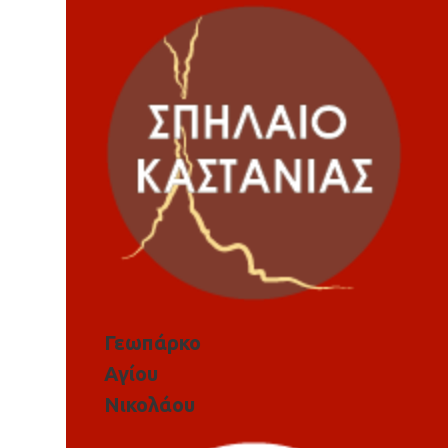
Γεωπάρκο
Αγίου
Νικολάου