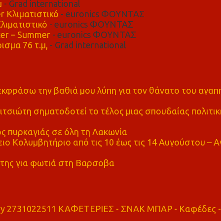
μ
- Grad international
r Κλιματιστικό
- euronics ΦΟΥΝΤΑΣ
λιματιστικό
- euronics ΦΟΥΝΤΑΣ
er – Summer
- euronics ΦΟΥΝΤΑΣ
ισμα 76 τ.μ,
- Grad international
α εκφράσω την βαθιά μου λύπη για τον θάνατο του αγα
τσιώτη σηματοδοτεί το τέλος μιας σπουδαίας πολιτικ
ς πυρκαγιάς σε όλη τη Λακωνία
ο Κολυμβητήριο από τις 10 έως τις 14 Αυγούστου – Α
της για φωτιά στη Βαρσοβα
ry 2731022511 ΚΑΦΕΤΕΡΙΕΣ - ΣΝΑΚ ΜΠΑΡ - Καφέδες -