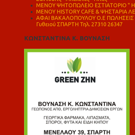
ΜΕΝΟΥ ΨΗΤΟΠΩΛΕΙΟ ΕΣΤΙΑΤΟΡΙΟ " Η 
ΜΕΝΟΥ HISTORY CAFE & ΨΗΣΤΑΡΙΑ ΛΕΩ
ΑΦΑΙ ΒΑΚΑΛΟΠΟΥΛΟΥ Ο.Ε ΠΩΛΗΣΕΙΣ 
Γυθειού ΣΠΑΡΤΗ Τηλ. 27310 26347
ΚΩΝΣΤΑΝΤΙΝΑ Κ. ΒΟΥΝΑΣΗ