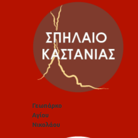
Γεωπάρκο
Αγίου
Νικολάου