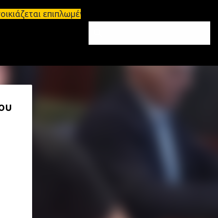
ικιάζεται επιπλωμένο διαμέρισμα 65τ.μ Σπάρτη - πω
του