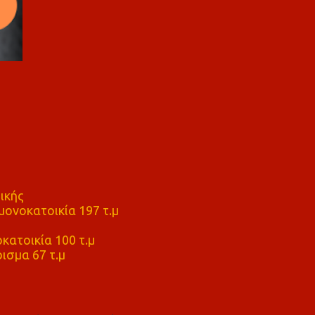
ικής
ονοκατοικία 197 τ.μ
μ
κατοικία 100 τ.μ
ισμα 67 τ.μ