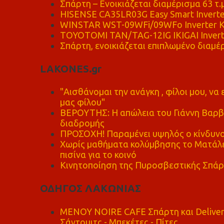
Σπάρτη – Ενοικιάζεται διαμέρισμα 63 τ.
HISENSE CA35LR03G Easy Smart Inverte
WINSTAR WST-09WFi/09WFo Inverter Κ
TOYOTOMI TAN/TAG-12IG IKIGAI Invert
Σπάρτη, ενοικιάζεται επιπλωμένο διαμέρ
LAKONES.gr
"Αισθάνομαι την ανάγκη , φίλοι μου, ν
μας φίλου"
ΒΕΡΟΥΤΗΣ: Η απώλεια του Γιάννη Βαρβι
διαδρομής
ΠΡΟΣΟΧΗ! Παραμένει υψηλός ο κίνδυνο
Χωρίς μαθήματα κολύμβησης το Ματάλει
πισίνα για το κοινό
Κινητοποίηση της Πυροσβεστικής Σπάρ
ΟΔΗΓΟΣ ΛΑΚΩΝΙΑΣ
MENOY NOIRE CAFE Σπάρτη και Delive
Σάντουιτς - Μπεκέτες - Πίτες