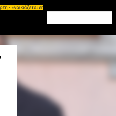
η - Ενοικιάζεται επιπλωμένο διαμέρισμα 65τ.μ Σπάρ
υ