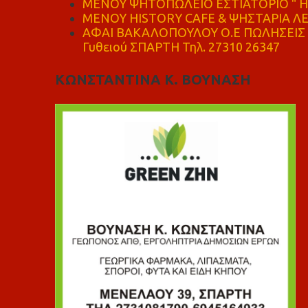
ΜΕΝΟΥ ΨΗΤΟΠΩΛΕΙΟ ΕΣΤΙΑΤΟΡΙΟ " Η 
ΜΕΝΟΥ HISTORY CAFE & ΨΗΣΤΑΡΙΑ ΛΕΩ
ΑΦΑΙ ΒΑΚΑΛΟΠΟΥΛΟΥ Ο.Ε ΠΩΛΗΣΕΙΣ 
Γυθειού ΣΠΑΡΤΗ Τηλ. 27310 26347
ΚΩΝΣΤΑΝΤΙΝΑ Κ. ΒΟΥΝΑΣΗ