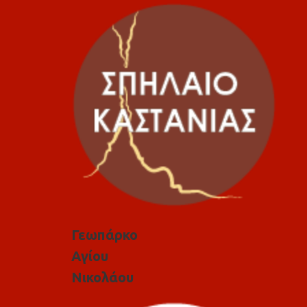
Γεωπάρκο
Αγίου
Νικολάου