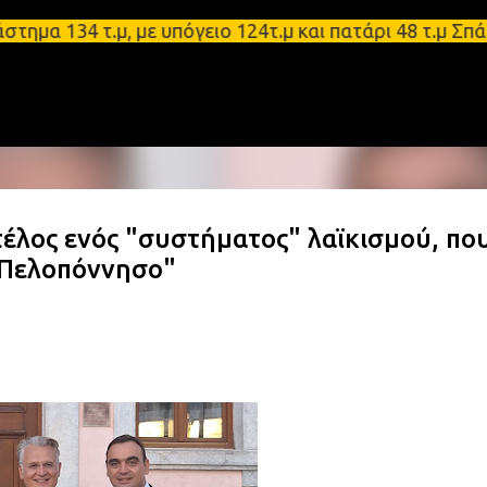
Μετάβαση στο κύριο περιεχόμενο
34 τ.μ, με υπόγειο 124τ.μ και πατάρι 48 τ.μ Σπάρτ
 τέλος ενός "συστήματος" λαϊκισμού, πο
 Πελοπόννησο"