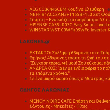
AEG CCB6446CBM Κουζίνα Ελεύθερη
- 
NEFF B1ACC2AN3+T16SBF1L0 Σετ Φού
Σπάρτη – Ενοικιάζεται διαμέρισμα 63 τ.
HISENSE CA35LR03G Easy Smart Inverte
WINSTAR WST-09WFi/09WFo Inverter Κ
LAKONES.gr
ΕΚΤΑΚΤΟ: Σύλληψη 68χρονου στη Σπάρτ
Θρήνος! 48χρονος έχασε τη ζωή του σ
"Συγχαρητήρια, γιέ μου! Σου εύχομαι πάν
ΑΝΔΡΕΑΚΟΣ: "Δεν με ενδιαφέρει το πολι
τα επόμενα χρόνια."
Σε ένα μικρό χωριό όπως ο Μυστράς, κά
ΟΔΗΓΟΣ ΛΑΚΩΝΙΑΣ
MENOY NOIRE CAFE Σπάρτη και Delive
Σάντουιτς - Μπεκέτες - Πίτες