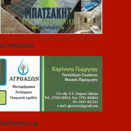
ΑΓΡΟΑΞΩΝ
Diafimistes.gr