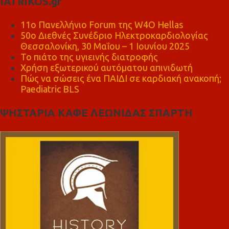
IATRIKOS.gr
11ο Πανελλήνιο Forum της W4O Hellas
50ο Διεθνές Συνέδριο Ηλεκτροκαρδιολογίας
Θεσσαλονίκη, 30 Μαΐου – 1 Ιουνίου 2025
Το πιάτο της υγιεινής διατροφής
Χρήση εξωτερικού αυτόματου απινιδωτή
Πώς να σώσεις ένα ΠΑΙΔΙ σε καρδιακή ανακοπή;
Paediatric BLS
ΨΗΣΤΑΡΙΑ ΚΑΦΕ ΛΕΩΝΙΔΑΣ ΣΠΑΡΤΗ