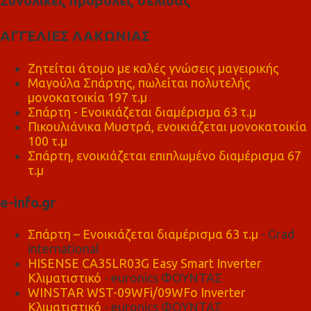
Συνολικές προβολές σελίδας
ΑΓΓΕΛΙΕΣ ΛΑΚΩΝΙΑΣ
Ζητείται άτομο με καλές γνώσεις μαγειρικής
Μαγούλα Σπάρτης, πωλείται πολυτελής
μονοκατοικία 197 τ.μ
Σπάρτη - Ενοικιάζεται διαμέρισμα 63 τ.μ
Πικουλιάνικα Μυστρά, ενοικιάζεται μονοκατοικία
100 τ.μ
Σπάρτη, ενοικιάζεται επιπλωμένο διαμέρισμα 67
τ.μ
e-info.gr
Σπάρτη – Ενοικιάζεται διαμέρισμα 63 τ.μ
- Grad
international
HISENSE CA35LR03G Easy Smart Inverter
Κλιματιστικό
- euronics ΦΟΥΝΤΑΣ
WINSTAR WST-09WFi/09WFo Inverter
Κλιματιστικό
- euronics ΦΟΥΝΤΑΣ