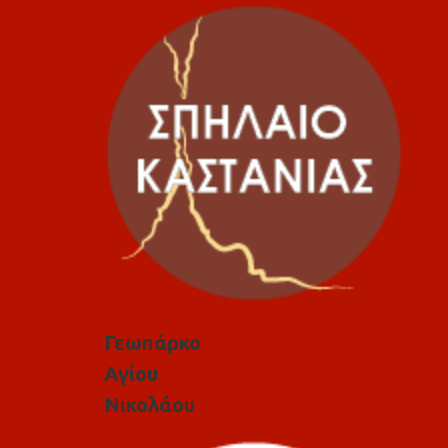
Γεωπάρκο
Αγίου
Νικολάου