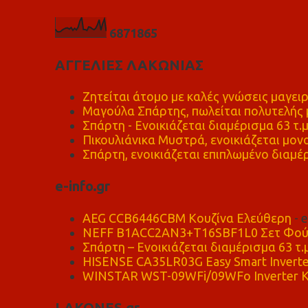
6
8
7
1
8
6
5
ΑΓΓΕΛΙΕΣ ΛΑΚΩΝΙΑΣ
Ζητείται άτομο με καλές γνώσεις μαγειρ
Μαγούλα Σπάρτης, πωλείται πολυτελής μ
Σπάρτη - Ενοικιάζεται διαμέρισμα 63 τ.
Πικουλιάνικα Μυστρά, ενοικιάζεται μονο
Σπάρτη, ενοικιάζεται επιπλωμένο διαμέρ
e-info.gr
AEG CCB6446CBM Κουζίνα Ελεύθερη
- 
NEFF B1ACC2AN3+T16SBF1L0 Σετ Φού
Σπάρτη – Ενοικιάζεται διαμέρισμα 63 τ.
HISENSE CA35LR03G Easy Smart Inverte
WINSTAR WST-09WFi/09WFo Inverter Κ
LAKONES.gr