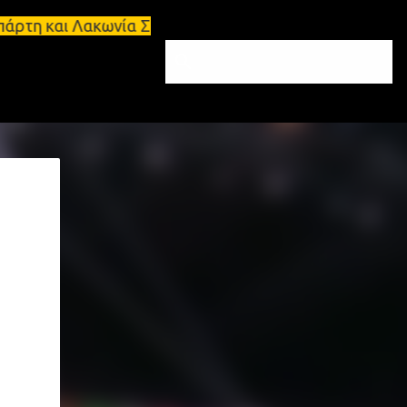
Λακωνία Σπάρτη - Ενοικιάζεται κατάστημα 134 τ.μ, 