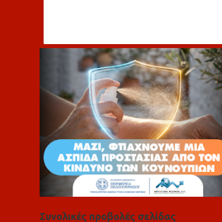
χ
ό
λ
ι
α
Συνολικές προβολές σελίδας