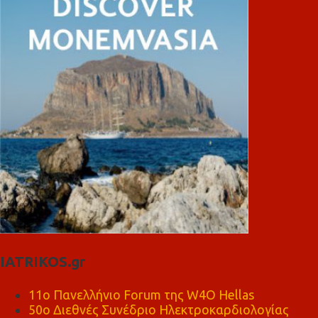
IATRIKOS.gr
11ο Πανελλήνιο Forum της W4O Hellas
50ο Διεθνές Συνέδριο Ηλεκτροκαρδιολογίας