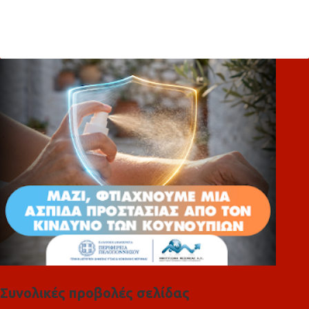
χ
ό
λ
ι
α
Συνολικές προβολές σελίδας