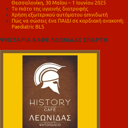
Θεσσαλονίκη, 30 Μαΐου – 1 Ιουνίου 2025
Το πιάτο της υγιεινής διατροφής
Χρήση εξωτερικού αυτόματου απινιδωτή
Πώς να σώσεις ένα ΠΑΙΔΙ σε καρδιακή ανακοπή;
Paediatric BLS
ΨΗΣΤΑΡΙΑ ΚΑΦΕ ΛΕΩΝΙΔΑΣ ΣΠΑΡΤΗ