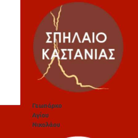
Γεωπάρκο
Αγίου
Νικολάου