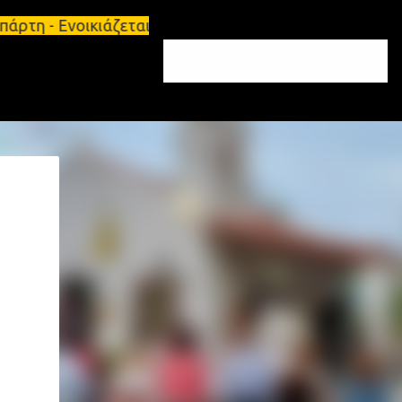
ρτη - Ενοικιάζεται επιπλωμένο διαμέρισμα 65τ.μ Σπ