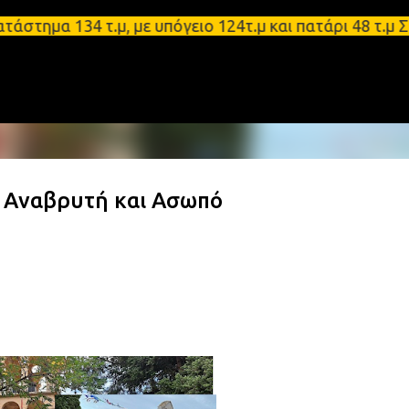
Μετάβαση στο κύριο περιεχόμενο
 134 τ.μ, με υπόγειο 124τ.μ και πατάρι 48 τ.μ Σπά
ε Αναβρυτή και Ασωπό