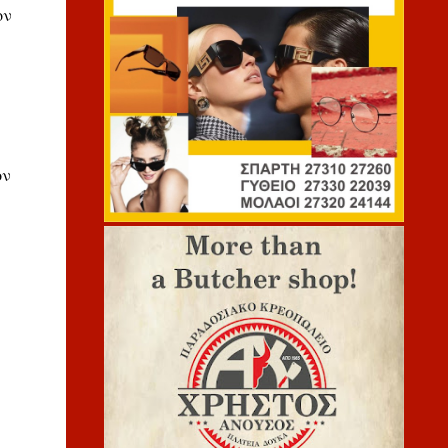
ον
ον