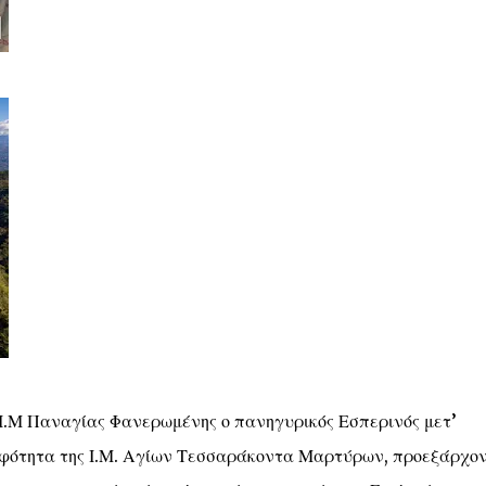
Ι.Μ Παναγίας Φανερωμένης ο πανηγυρικός Εσπερινός μετ’
λφότητα της Ι.Μ. Αγίων Τεσσαράκοντα Μαρτύρων, προεξάρχο