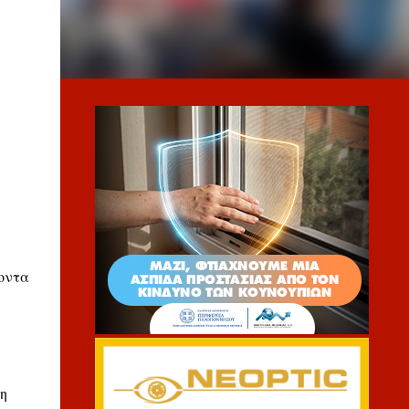
οντα
η