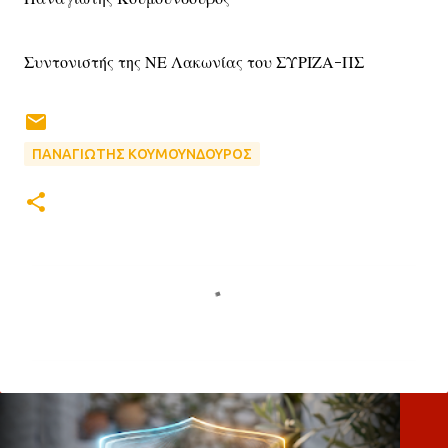
Συντονιστής της ΝΕ Λακωνίας του ΣΥΡΙΖΑ-ΠΣ
ΠΑΝΑΓΙΩΤΗΣ ΚΟΥΜΟΥΝΔΟΥΡΟΣ
Σ
χ
ό
λ
ι