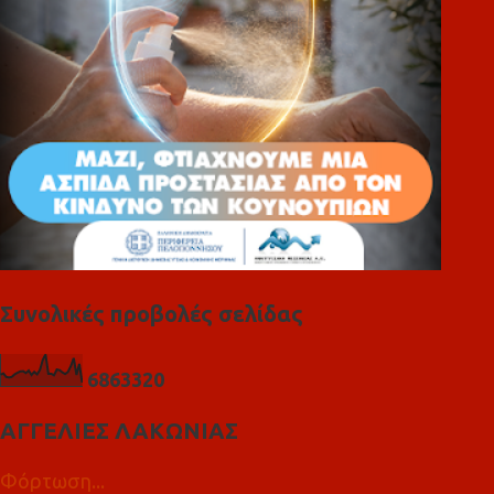
α
Συνολικές προβολές σελίδας
6
8
6
3
3
2
0
ΑΓΓΕΛΙΕΣ ΛΑΚΩΝΙΑΣ
Φόρτωση...