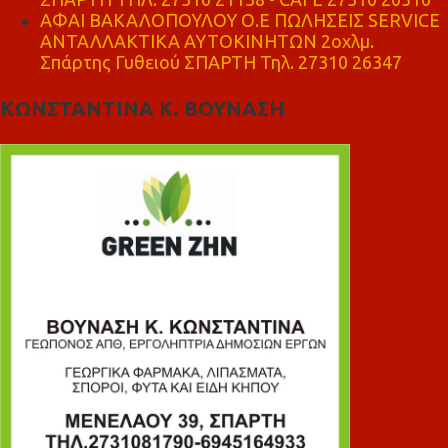
ΑΦΑΙ ΒΑΚΑΛΟΠΟΥΛΟΥ Ο.Ε ΠΩΛΗΣΕΙΣ SERVICE
ΑΝΤΑΛΛΑΚΤΙΚΑ ΑΥΤΟΚΙΝΗΤΩΝ 2οχλμ.
Σπάρτης Γυθειού ΣΠΑΡΤΗ Τηλ. 27310 26347
ΚΩΝΣΤΑΝΤΙΝΑ Κ. ΒΟΥΝΑΣΗ