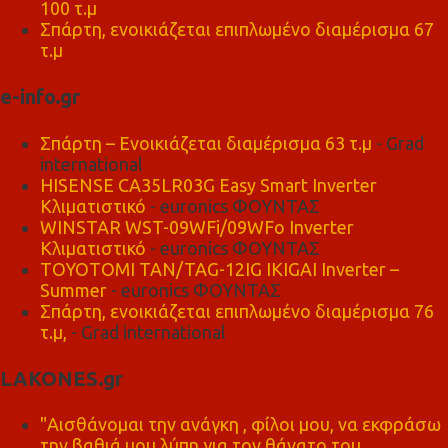
100 τ.μ
Σπάρτη, ενοικιάζεται επιπλωμένο διαμέρισμα 67
τ.μ
e-info.gr
Σπάρτη – Ενοικιάζεται διαμέρισμα 63 τ.μ
- Grad
international
HISENSE CA35LR03G Easy Smart Inverter
Κλιματιστικό
- euronics ΦΟΥΝΤΑΣ
WINSTAR WST-09WFi/09WFo Inverter
Κλιματιστικό
- euronics ΦΟΥΝΤΑΣ
TOYOTOMI TAN/TAG-12IG IKIGAI Inverter –
Summer
- euronics ΦΟΥΝΤΑΣ
Σπάρτη, ενοικιάζεται επιπλωμένο διαμέρισμα 76
τ.μ,
- Grad international
LAKONES.gr
"Αισθάνομαι την ανάγκη , φίλοι μου, να εκφράσω
την βαθιά μου λύπη για τον θάνατο του