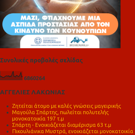
Συνολικές προβολές σελίδας
6
8
6
0
2
6
4
ΑΓΓΕΛΙΕΣ ΛΑΚΩΝΙΑΣ
Ζητείται άτομο με καλές γνώσεις μαγειρικής
Μαγούλα Σπάρτης, πωλείται πολυτελής
μονοκατοικία 197 τ.μ
Σπάρτη - Ενοικιάζεται διαμέρισμα 63 τ.μ
Πικουλιάνικα Μυστρά, ενοικιάζεται μονοκατοικία