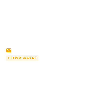
ΠΕΤΡΟΣ ΔΟΥΚΑΣ
Σ
χ
ό