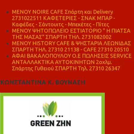
MENOY NOIRE CAFE Σπάρτη και Delivery
2731022511 ΚΑΦΕΤΕΡΙΕΣ - ΣΝΑΚ ΜΠΑΡ -
Καφέδες - Σάντουιτς - Μπεκέτες - Πίτες
ΜΕΝΟΥ ΨΗΤΟΠΩΛΕΙΟ ΕΣΤΙΑΤΟΡΙΟ " Η ΠΙΑΤΣΑ
ΤΗΣ ΜΑΣΑΣ" ΣΠΑΡΤΗ ΤΗΛ. 2731082002
ΜΕΝΟΥ HISTORY CAFE & ΨΗΣΤΑΡΙΑ ΛΕΩΝΙΔΑΣ
ΣΠΑΡΤΗ ΤΗΛ. 27310 21138 - CAFE 27310 20510
ΑΦΑΙ ΒΑΚΑΛΟΠΟΥΛΟΥ Ο.Ε ΠΩΛΗΣΕΙΣ SERVICE
ΑΝΤΑΛΛΑΚΤΙΚΑ ΑΥΤΟΚΙΝΗΤΩΝ 2οχλμ.
Σπάρτης Γυθειού ΣΠΑΡΤΗ Τηλ. 27310 26347
ΚΩΝΣΤΑΝΤΙΝΑ Κ. ΒΟΥΝΑΣΗ