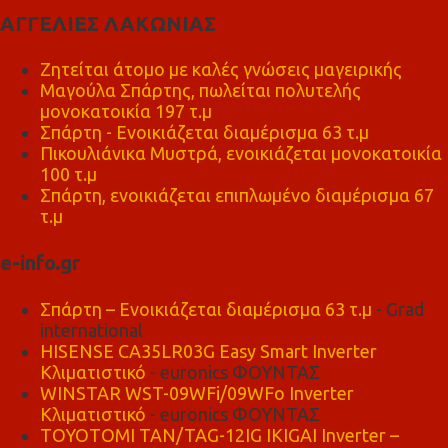
ΑΓΓΕΛΙΕΣ ΛΑΚΩΝΙΑΣ
Ζητείται άτομο με καλές γνώσεις μαγειρικής
Μαγούλα Σπάρτης, πωλείται πολυτελής
μονοκατοικία 197 τ.μ
Σπάρτη - Ενοικιάζεται διαμέρισμα 63 τ.μ
Πικουλιάνικα Μυστρά, ενοικιάζεται μονοκατοικία
100 τ.μ
Σπάρτη, ενοικιάζεται επιπλωμένο διαμέρισμα 67
τ.μ
e-info.gr
Σπάρτη – Ενοικιάζεται διαμέρισμα 63 τ.μ
- Grad
international
HISENSE CA35LR03G Easy Smart Inverter
Κλιματιστικό
- euronics ΦΟΥΝΤΑΣ
WINSTAR WST-09WFi/09WFo Inverter
Κλιματιστικό
- euronics ΦΟΥΝΤΑΣ
TOYOTOMI TAN/TAG-12IG IKIGAI Inverter –