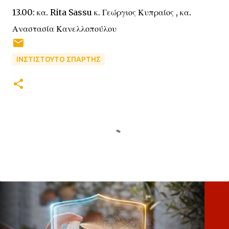
13.00: κα. Rita Sassu κ. Γεώργιος Κυπραίος , κα.
Αναστασία Κανελλοπούλου
ΙΝΣΤΙΣΤΟΥΤΟ ΣΠΑΡΤΗΣ
Σ
χ
ό
λ
ι
α