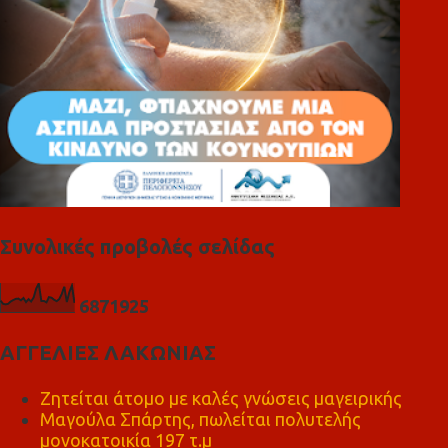
Συνολικές προβολές σελίδας
6
8
7
1
9
2
5
ΑΓΓΕΛΙΕΣ ΛΑΚΩΝΙΑΣ
Ζητείται άτομο με καλές γνώσεις μαγειρικής
Μαγούλα Σπάρτης, πωλείται πολυτελής
μονοκατοικία 197 τ.μ