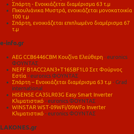
Σπάρτη - Ενοικιάζεται διαμέρισμα 63 τ.μ
Πικουλιάνικα Μυστρά, ενοικιάζεται μονοκατοικία
100 τ.μ
Σπάρτη, ενοικιάζεται επιπλωμένο διαμέρισμα 67
τ.μ
e-info.gr
AEG CCB6446CBM Κουζίνα Ελεύθερη
- euronics
ΦΟΥΝΤΑΣ
NEFF B1ACC2AN3+T16SBF1L0 Σετ Φούρνος
Εστία
- euronics ΦΟΥΝΤΑΣ
Σπάρτη – Ενοικιάζεται διαμέρισμα 63 τ.μ
- Grad
international
HISENSE CA35LR03G Easy Smart Inverter
Κλιματιστικό
- euronics ΦΟΥΝΤΑΣ
WINSTAR WST-09WFi/09WFo Inverter
Κλιματιστικό
- euronics ΦΟΥΝΤΑΣ
LAKONES.gr