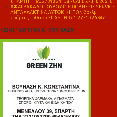
ΣΠΑΡΤΗ ΤΗΛ. 27310 21138 - CAFE 27310 20510
ΑΦΑΙ ΒΑΚΑΛΟΠΟΥΛΟΥ Ο.Ε ΠΩΛΗΣΕΙΣ SERVICE
ΑΝΤΑΛΛΑΚΤΙΚΑ ΑΥΤΟΚΙΝΗΤΩΝ 2οχλμ.
Σπάρτης Γυθειού ΣΠΑΡΤΗ Τηλ. 27310 26347
ΚΩΝΣΤΑΝΤΙΝΑ Κ. ΒΟΥΝΑΣΗ