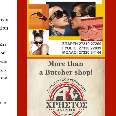
είναι
tion
ολείο
κού
ρώτη
χής.
ορων
ά σε