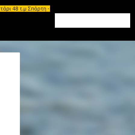
ι 48 τ.μ Σπάρτη - Ενοικιάζεται επιπλωμένο διαμέρι