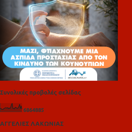
ι
α
Συνολικές προβολές σελίδας
6
8
6
4
8
8
5
ΑΓΓΕΛΙΕΣ ΛΑΚΩΝΙΑΣ