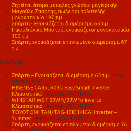
Ζητείται άτομο με καλές γνώσεις μαγειρικής
Μαγούλα Σπάρτης, πωλείται πολυτελής
μονοκατοικία 197 τ.μ
Σπάρτη - Ενοικιάζεται διαμέρισμα 63 τ.μ
Πικουλιάνικα Μυστρά, ενοικιάζεται μονοκατοικία
100 τ.μ
Σπάρτη, ενοικιάζεται επιπλωμένο διαμέρισμα 67
τ.μ
e-info.gr
Σπάρτη – Ενοικιάζεται διαμέρισμα 63 τ.μ
- Grad
international
HISENSE CA35LR03G Easy Smart Inverter
Κλιματιστικό
- euronics ΦΟΥΝΤΑΣ
WINSTAR WST-09WFi/09WFo Inverter
Κλιματιστικό
- euronics ΦΟΥΝΤΑΣ
TOYOTOMI TAN/TAG-12IG IKIGAI Inverter –
Summer
- euronics ΦΟΥΝΤΑΣ
Σπάρτη, ενοικιάζεται επιπλωμένο διαμέρισμα 76
τ.μ,
- Grad international