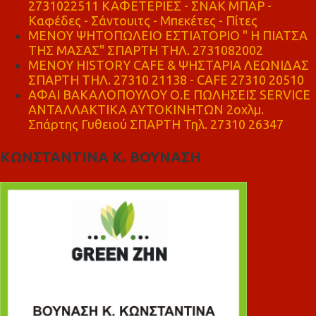
2731022511 ΚΑΦΕΤΕΡΙΕΣ - ΣΝΑΚ ΜΠΑΡ -
Καφέδες - Σάντουιτς - Μπεκέτες - Πίτες
ΜΕΝΟΥ ΨΗΤΟΠΩΛΕΙΟ ΕΣΤΙΑΤΟΡΙΟ " Η ΠΙΑΤΣΑ
ΤΗΣ ΜΑΣΑΣ" ΣΠΑΡΤΗ ΤΗΛ. 2731082002
ΜΕΝΟΥ HISTORY CAFE & ΨΗΣΤΑΡΙΑ ΛΕΩΝΙΔΑΣ
ΣΠΑΡΤΗ ΤΗΛ. 27310 21138 - CAFE 27310 20510
ΑΦΑΙ ΒΑΚΑΛΟΠΟΥΛΟΥ Ο.Ε ΠΩΛΗΣΕΙΣ SERVICE
ΑΝΤΑΛΛΑΚΤΙΚΑ ΑΥΤΟΚΙΝΗΤΩΝ 2οχλμ.
Σπάρτης Γυθειού ΣΠΑΡΤΗ Τηλ. 27310 26347
ΚΩΝΣΤΑΝΤΙΝΑ Κ. ΒΟΥΝΑΣΗ