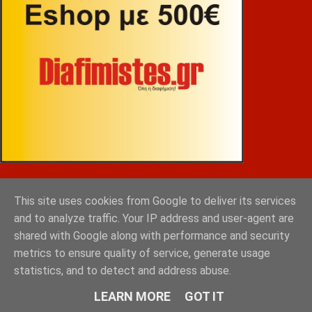
ΒΕΚΡΑΚΟΣ
This site uses cookies from Google to deliver its services
and to analyze traffic. Your IP address and user-agent are
shared with Google along with performance and security
metrics to ensure quality of service, generate usage
statistics, and to detect and address abuse.
LEARN MORE
GOT IT