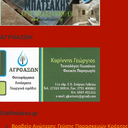
ΑΓΡΟΑΞΩΝ
Diafimistes.gr
Βραβείο Ανώτερης Γεύσης Παρασκευών Κρέατος