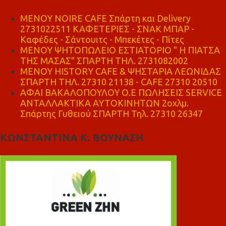
MENOY NOIRE CAFE Σπάρτη και Delivery
2731022511 ΚΑΦΕΤΕΡΙΕΣ - ΣΝΑΚ ΜΠΑΡ -
Καφέδες - Σάντουιτς - Μπεκέτες - Πίτες
ΜΕΝΟΥ ΨΗΤΟΠΩΛΕΙΟ ΕΣΤΙΑΤΟΡΙΟ " Η ΠΙΑΤΣΑ
ΤΗΣ ΜΑΣΑΣ" ΣΠΑΡΤΗ ΤΗΛ. 2731082002
ΜΕΝΟΥ HISTORY CAFE & ΨΗΣΤΑΡΙΑ ΛΕΩΝΙΔΑΣ
ΣΠΑΡΤΗ ΤΗΛ. 27310 21138 - CAFE 27310 20510
ΑΦΑΙ ΒΑΚΑΛΟΠΟΥΛΟΥ Ο.Ε ΠΩΛΗΣΕΙΣ SERVICE
ΑΝΤΑΛΛΑΚΤΙΚΑ ΑΥΤΟΚΙΝΗΤΩΝ 2οχλμ.
Σπάρτης Γυθειού ΣΠΑΡΤΗ Τηλ. 27310 26347
ΚΩΝΣΤΑΝΤΙΝΑ Κ. ΒΟΥΝΑΣΗ