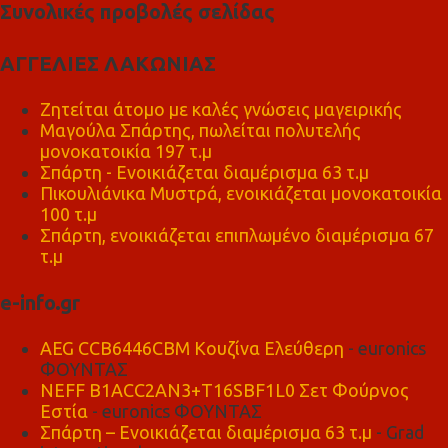
Συνολικές προβολές σελίδας
ΑΓΓΕΛΙΕΣ ΛΑΚΩΝΙΑΣ
Ζητείται άτομο με καλές γνώσεις μαγειρικής
Μαγούλα Σπάρτης, πωλείται πολυτελής
μονοκατοικία 197 τ.μ
Σπάρτη - Ενοικιάζεται διαμέρισμα 63 τ.μ
Πικουλιάνικα Μυστρά, ενοικιάζεται μονοκατοικία
100 τ.μ
Σπάρτη, ενοικιάζεται επιπλωμένο διαμέρισμα 67
τ.μ
e-info.gr
AEG CCB6446CBM Κουζίνα Ελεύθερη
- euronics
ΦΟΥΝΤΑΣ
NEFF B1ACC2AN3+T16SBF1L0 Σετ Φούρνος
Εστία
- euronics ΦΟΥΝΤΑΣ
Σπάρτη – Ενοικιάζεται διαμέρισμα 63 τ.μ
- Grad