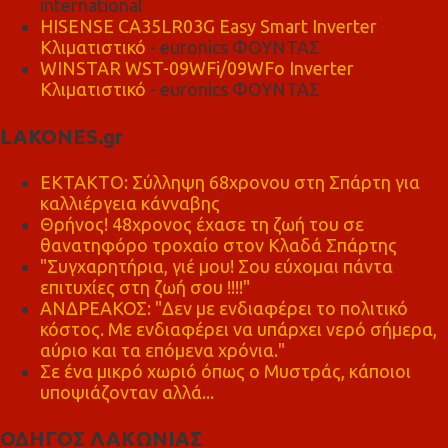
international
HISENSE CA35LR03G Easy Smart Inverter
Κλιματιστικό
- euronics ΦΟΥΝΤΑΣ
WINSTAR WST-09WFi/09WFo Inverter
Κλιματιστικό
- euronics ΦΟΥΝΤΑΣ
LAKONES.gr
ΕΚΤΑΚΤΟ: Σύλληψη 68χρονου στη Σπάρτη για
καλλιέργεια κάνναβης
Θρήνος! 48χρονος έχασε τη ζωή του σε
θανατηφόρο τροχαίο στον Κλαδά Σπάρτης
"Συγχαρητήρια, γιέ μου! Σου εύχομαι πάντα
επιτυχίες στη ζωή σου !!!!"
ΑΝΔΡΕΑΚΟΣ: "Δεν με ενδιαφέρει το πολιτικό
κόστος. Με ενδιαφέρει να υπάρχει νερό σήμερα,
αύριο και τα επόμενα χρόνια."
Σε ένα μικρό χωριό όπως ο Μυστράς, κάποιοι
υποψιάζονταν αλλά...
ΟΔΗΓΟΣ ΛΑΚΩΝΙΑΣ