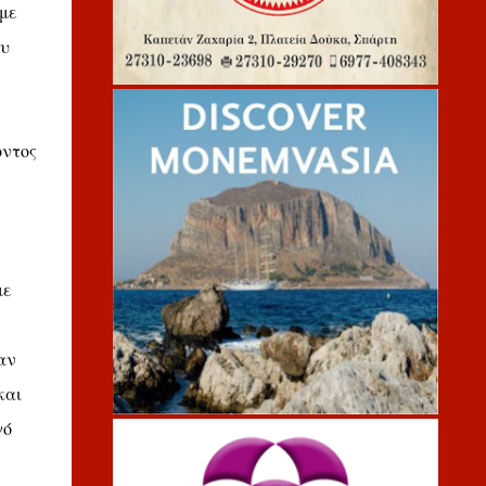
με
ου
οντος
με
αν
και
γό