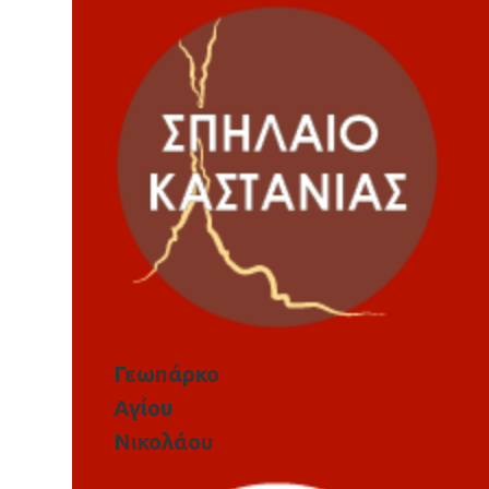
Γεωπάρκο
Αγίου
Νικολάου