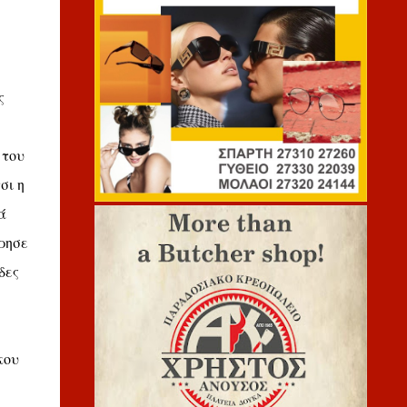
ς
 του
σι η
ά
ρησε
δες
κου