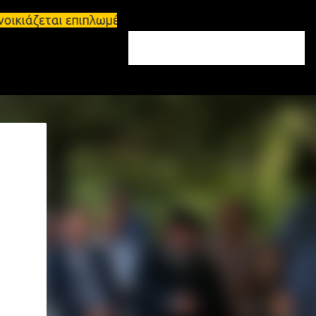
οικιάζεται επιπλωμένο διαμέρισμα 65τ.μ Σπάρτη - πω