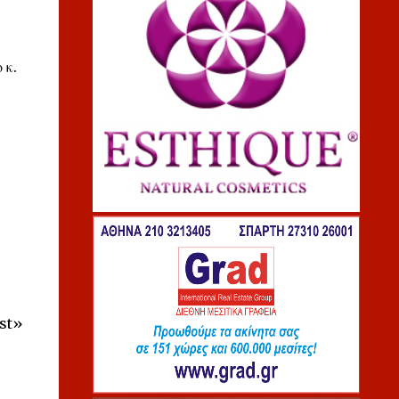
 κ.
est»