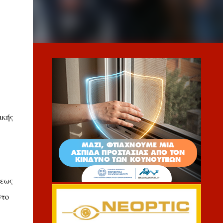
ικής
σεως
στο