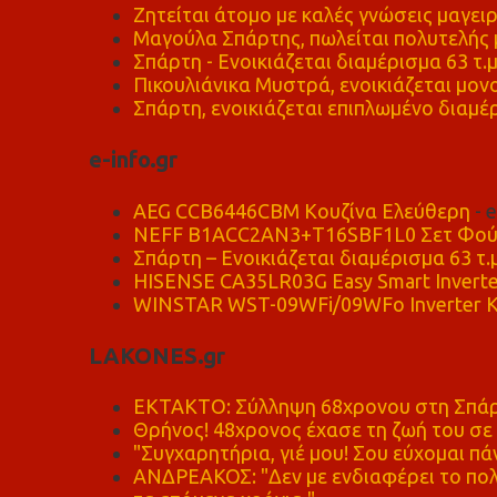
Ζητείται άτομο με καλές γνώσεις μαγειρ
Μαγούλα Σπάρτης, πωλείται πολυτελής μ
Σπάρτη - Ενοικιάζεται διαμέρισμα 63 τ.
Πικουλιάνικα Μυστρά, ενοικιάζεται μονο
Σπάρτη, ενοικιάζεται επιπλωμένο διαμέρ
e-info.gr
AEG CCB6446CBM Κουζίνα Ελεύθερη
- 
NEFF B1ACC2AN3+T16SBF1L0 Σετ Φού
Σπάρτη – Ενοικιάζεται διαμέρισμα 63 τ.
HISENSE CA35LR03G Easy Smart Inverte
WINSTAR WST-09WFi/09WFo Inverter Κ
LAKONES.gr
ΕΚΤΑΚΤΟ: Σύλληψη 68χρονου στη Σπάρτ
Θρήνος! 48χρονος έχασε τη ζωή του σ
"Συγχαρητήρια, γιέ μου! Σου εύχομαι πάν
ΑΝΔΡΕΑΚΟΣ: "Δεν με ενδιαφέρει το πολι