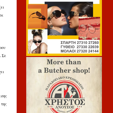
ει
σε
ρου
. Σε
ει
εσης
 της