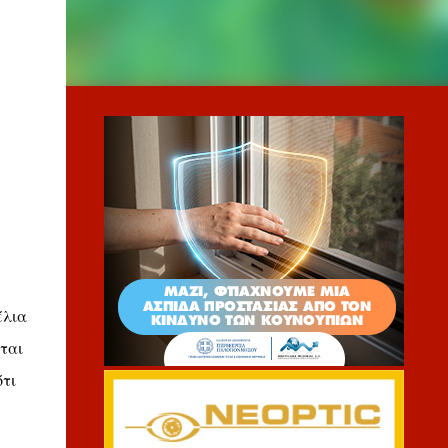
έλια
ται
ότι