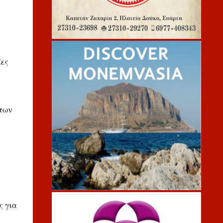
ίες
άτων
ς για