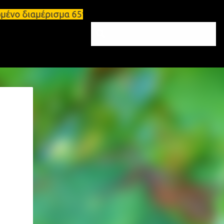
ωμένο διαμέρισμα 65τ.μ Σπάρτη - πωλείται τριάρι δι