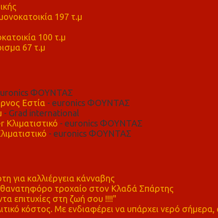
ικής
ονοκατοικία 197 τ.μ
μ
κατοικία 100 τ.μ
ισμα 67 τ.μ
euronics ΦΟΥΝΤΑΣ
ρνος Εστία
- euronics ΦΟΥΝΤΑΣ
μ
- Grad international
r Κλιματιστικό
- euronics ΦΟΥΝΤΑΣ
λιματιστικό
- euronics ΦΟΥΝΤΑΣ
η για καλλιέργεια κάνναβης
ε θανατηφόρο τροχαίο στον Κλαδά Σπάρτης
τα επιτυχίες στη ζωή σου !!!!"
τικό κόστος. Με ενδιαφέρει να υπάρχει νερό σήμερα, 