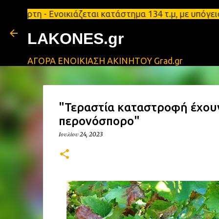
 - Ενοικιάζεται κατάστημα 134 τ.μ, με υπόγειο 124
LAKONES.gr
ΑΓΟΡΑ ΕΝΟΙΚΙΑΣΗ ΑΚΙΝΗΤΟΥ Grad.gr
"Τεραστία καταστροφή έχουν
περονόσπορο"
Ιουλίου 24, 2023