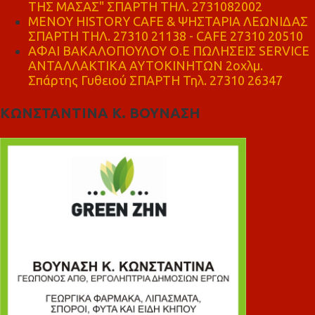
ΤΗΣ ΜΑΣΑΣ" ΣΠΑΡΤΗ ΤΗΛ. 2731082002
ΜΕΝΟΥ HISTORY CAFE & ΨΗΣΤΑΡΙΑ ΛΕΩΝΙΔΑΣ
ΣΠΑΡΤΗ ΤΗΛ. 27310 21138 - CAFE 27310 20510
ΑΦΑΙ ΒΑΚΑΛΟΠΟΥΛΟΥ Ο.Ε ΠΩΛΗΣΕΙΣ SERVICE
ΑΝΤΑΛΛΑΚΤΙΚΑ ΑΥΤΟΚΙΝΗΤΩΝ 2οχλμ.
Σπάρτης Γυθειού ΣΠΑΡΤΗ Τηλ. 27310 26347
ΚΩΝΣΤΑΝΤΙΝΑ Κ. ΒΟΥΝΑΣΗ