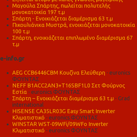
Μαγούλα Σπάρτης, πωλείται πολυτελής
μονοκατοικία 197 τ.μ
Σπάρτη - Ενοικιάζεται διαμέρισμα 63 τ.μ
Πικουλιάνικα Μυστρά, ενοικιάζεται μονοκατοικία
100 τ.μ
Σπάρτη, ενοικιάζεται επιπλωμένο διαμέρισμα 67
τ.μ
e-info.gr
AEG CCB6446CBM Κουζίνα Ελεύθερη
- euronics
ΦΟΥΝΤΑΣ
NEFF B1ACC2AN3+T16SBF1L0 Σετ Φούρνος
Εστία
- euronics ΦΟΥΝΤΑΣ
Σπάρτη – Ενοικιάζεται διαμέρισμα 63 τ.μ
- Grad
international
HISENSE CA35LR03G Easy Smart Inverter
Κλιματιστικό
- euronics ΦΟΥΝΤΑΣ
WINSTAR WST-09WFi/09WFo Inverter
Κλιματιστικό
- euronics ΦΟΥΝΤΑΣ