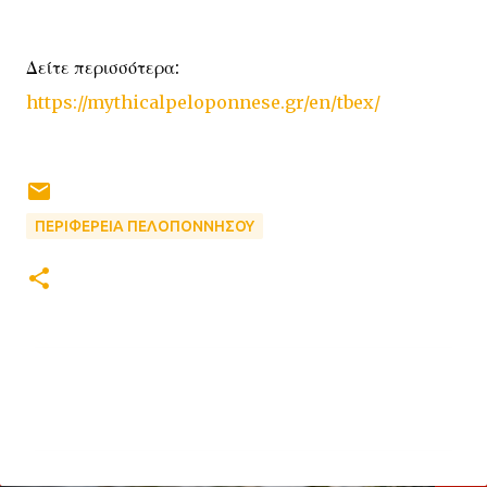
Δείτε περισσότερα:
https://mythicalpeloponnese.gr/en/tbex/
ΠΕΡΙΦΕΡΕΙΑ ΠΕΛΟΠΟΝΝΗΣΟΥ
Σ
χ
ό
λ