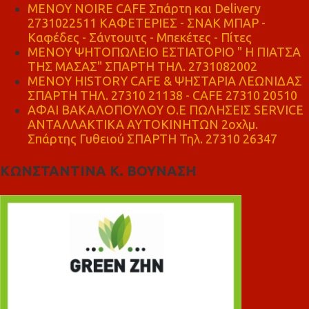
MENOY NOIRE CAFE Σπάρτη και Delivery
2731022511 ΚΑΦΕΤΕΡΙΕΣ - ΣΝΑΚ ΜΠΑΡ -
Καφέδες - Σάντουιτς - Μπεκέτες - Πίτες
ΜΕΝΟΥ ΨΗΤΟΠΩΛΕΙΟ ΕΣΤΙΑΤΟΡΙΟ " Η ΠΙΑΤΣΑ
ΤΗΣ ΜΑΣΑΣ" ΣΠΑΡΤΗ ΤΗΛ. 2731082002
ΜΕΝΟΥ HISTORY CAFE & ΨΗΣΤΑΡΙΑ ΛΕΩΝΙΔΑΣ
ΣΠΑΡΤΗ ΤΗΛ. 27310 21138 - CAFE 27310 20510
ΑΦΑΙ ΒΑΚΑΛΟΠΟΥΛΟΥ Ο.Ε ΠΩΛΗΣΕΙΣ SERVICE
ΑΝΤΑΛΛΑΚΤΙΚΑ ΑΥΤΟΚΙΝΗΤΩΝ 2οχλμ.
Σπάρτης Γυθειού ΣΠΑΡΤΗ Τηλ. 27310 26347
ΚΩΝΣΤΑΝΤΙΝΑ Κ. ΒΟΥΝΑΣΗ