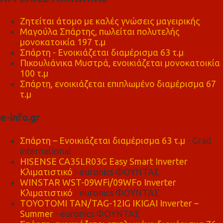
Ζητείται άτομο με καλές γνώσεις μαγειρικής
Μαγούλα Σπάρτης, πωλείται πολυτελής
μονοκατοικία 197 τ.μ
Σπάρτη - Ενοικιάζεται διαμέρισμα 63 τ.μ
Πικουλιάνικα Μυστρά, ενοικιάζεται μονοκατοικία
100 τ.μ
Σπάρτη, ενοικιάζεται επιπλωμένο διαμέρισμα 67
τ.μ
e-info.gr
Σπάρτη – Ενοικιάζεται διαμέρισμα 63 τ.μ
- Grad
international
HISENSE CA35LR03G Easy Smart Inverter
Κλιματιστικό
- euronics ΦΟΥΝΤΑΣ
WINSTAR WST-09WFi/09WFo Inverter
Κλιματιστικό
- euronics ΦΟΥΝΤΑΣ
TOYOTOMI TAN/TAG-12IG IKIGAI Inverter –
Summer
- euronics ΦΟΥΝΤΑΣ