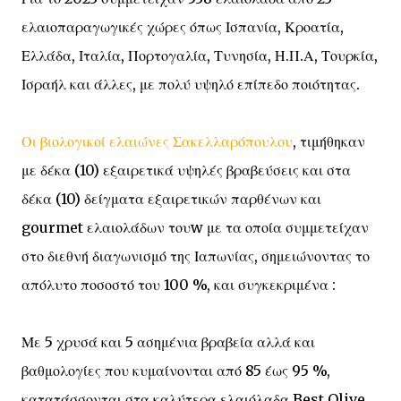
ελαιοπαραγωγικές χώρες όπως Ισπανία, Κροατία,
Ελλάδα, Ιταλία, Πορτογαλία, Τυνησία, Η.Π.Α, Τουρκία,
Ισραήλ και άλλες, με πολύ υψηλό επίπεδο ποιότητας.
Οι
βιολογικοί ελαιώνες Σακελλαρόπουλου
, τιμήθηκαν
με δέκα (10) εξαιρετικά υψηλές βραβεύσεις και στα
δέκα (10) δείγματα εξαιρετικών παρθένων και
gourmet ελαιολάδων τουw με τα οποία συμμετείχαν
στο διεθνή διαγωνισμό της Ιαπωνίας, σημειώνοντας το
απόλυτο ποσοστό του 100 %, και συγκεκριμένα :
Με 5 χρυσά και 5 ασημένια βραβεία αλλά και
βαθμολογίες που κυμαίνονται από 85 έως 95 %,
κατατάσσονται στα καλύτερα ελαιόλαδα Best Olive