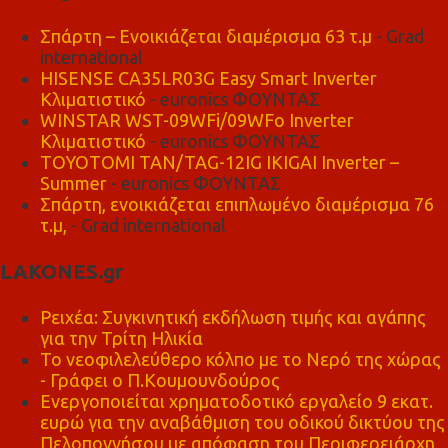
Σπάρτη – Ενοικιάζεται διαμέρισμα 63 τ.μ
- Grad
international
HISENSE CA35LR03G Easy Smart Inverter
Κλιματιστικό
- euronics ΦΟΥΝΤΑΣ
WINSTAR WST-09WFi/09WFo Inverter
Κλιματιστικό
- euronics ΦΟΥΝΤΑΣ
TOYOTOMI TAN/TAG-12IG IKIGAI Inverter –
Summer
- euronics ΦΟΥΝΤΑΣ
Σπάρτη, ενοικιάζεται επιπλωμένο διαμέρισμα 76
τ.μ,
- Grad international
LAKONES.gr
Ρειχέα: Συγκινητική εκδήλωση τιμής και αγάπης
για την Τρίτη Ηλικία
Το νεοφιλελεύθερο κόλπο με το Νερό της χώρας
- Γράφει ο Π.Κουμουνδούρος
Ενεργοποιείται χρηματοδοτικό εργαλείο 9 εκατ.
ευρώ για την αναβάθμιση του οδικού δικτύου της
Πελοποννήσου με απόφαση του Περιφερειάρχη