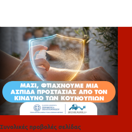
χ
ό
λ
ι
α
Συνολικές προβολές σελίδας