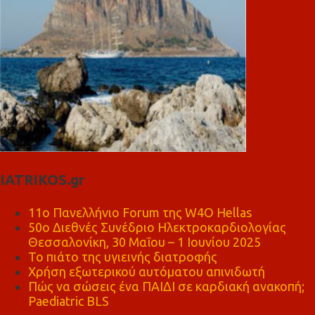
IATRIKOS.gr
11ο Πανελλήνιο Forum της W4O Hellas
50ο Διεθνές Συνέδριο Ηλεκτροκαρδιολογίας
Θεσσαλονίκη, 30 Μαΐου – 1 Ιουνίου 2025
Το πιάτο της υγιεινής διατροφής
Χρήση εξωτερικού αυτόματου απινιδωτή
Πώς να σώσεις ένα ΠΑΙΔΙ σε καρδιακή ανακοπή;
Paediatric BLS