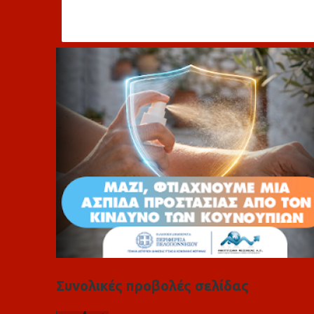
ό
λ
ι
α
Συνολικές προβολές σελίδας