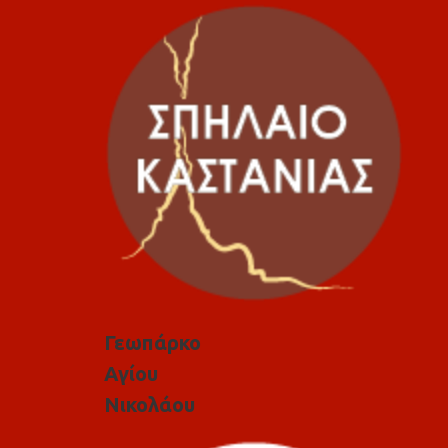
Γεωπάρκο
Αγίου
Νικολάου