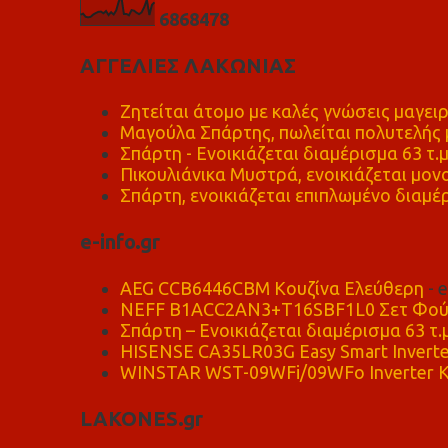
6
8
6
8
4
7
8
ΑΓΓΕΛΙΕΣ ΛΑΚΩΝΙΑΣ
Ζητείται άτομο με καλές γνώσεις μαγειρ
Μαγούλα Σπάρτης, πωλείται πολυτελής μ
Σπάρτη - Ενοικιάζεται διαμέρισμα 63 τ.
Πικουλιάνικα Μυστρά, ενοικιάζεται μονο
Σπάρτη, ενοικιάζεται επιπλωμένο διαμέρ
e-info.gr
AEG CCB6446CBM Κουζίνα Ελεύθερη
- 
NEFF B1ACC2AN3+T16SBF1L0 Σετ Φού
Σπάρτη – Ενοικιάζεται διαμέρισμα 63 τ.
HISENSE CA35LR03G Easy Smart Inverte
WINSTAR WST-09WFi/09WFo Inverter Κ
LAKONES.gr