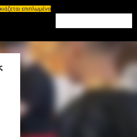
ιάζεται επιπλωμένο διαμέρισμα 65τ.μ Σπάρτη - πωλεί
ς