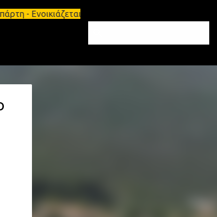
ρτη - Ενοικιάζεται επιπλωμένο διαμέρισμα 65τ.μ Σπ
Ο