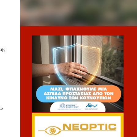
κής
τω