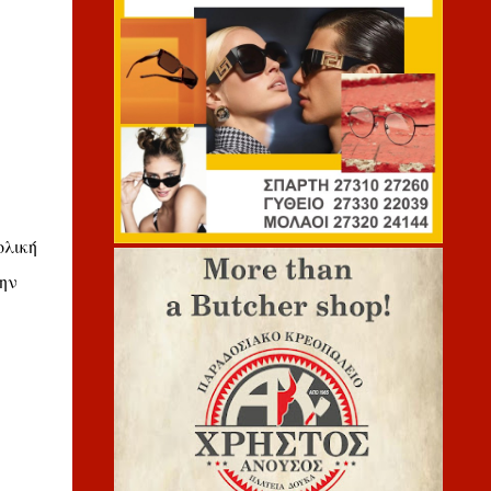
ολική
ην