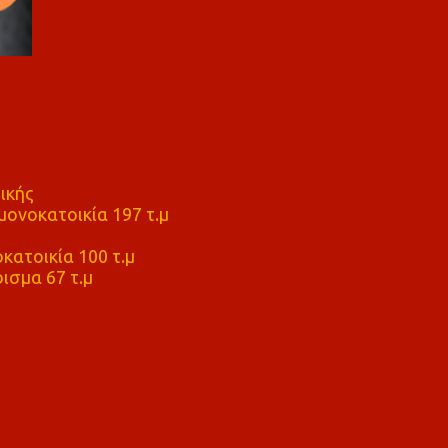
ικής
ονοκατοικία 197 τ.μ
μ
κατοικία 100 τ.μ
ισμα 67 τ.μ