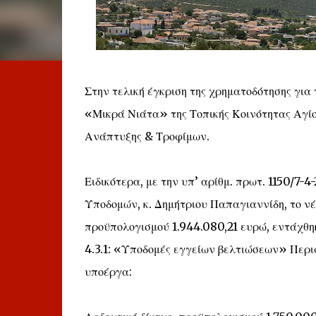
Στην τελική έγκριση της χρηματοδότησης για
«Μικρά Νιάτα» της Τοπικής Κοινότητας Αγί
Ανάπτυξης & Τροφίμων.
Ειδικότερα, με την υπ’ αρίθμ. πρωτ. 1150/
Υποδομών, κ. Δημήτριου Παπαγιαννίδη, το ν
προϋπολογισμού 1.944.080,21 ευρώ, εντάχθ
4.3.1: «Υποδομές εγγείων βελτιώσεων» Περι
υποέργα: