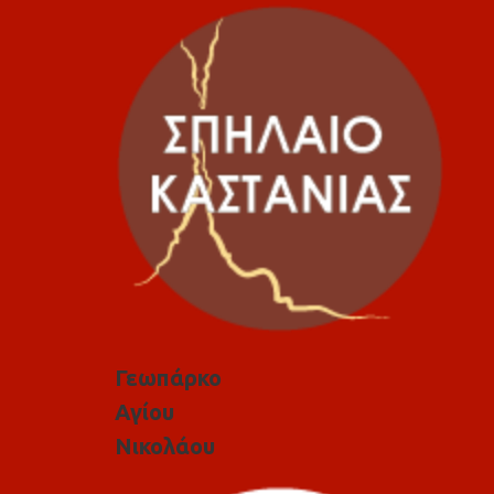
Γεωπάρκο
Αγίου
Νικολάου