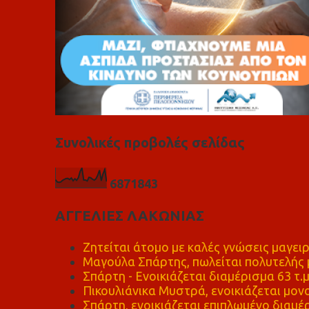
Συνολικές προβολές σελίδας
6
8
7
1
8
4
3
ΑΓΓΕΛΙΕΣ ΛΑΚΩΝΙΑΣ
Ζητείται άτομο με καλές γνώσεις μαγειρ
Μαγούλα Σπάρτης, πωλείται πολυτελής μ
Σπάρτη - Ενοικιάζεται διαμέρισμα 63 τ.
Πικουλιάνικα Μυστρά, ενοικιάζεται μονο
Σπάρτη, ενοικιάζεται επιπλωμένο διαμέρ