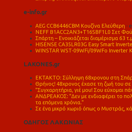
e-info.gr
AEG CCB6446CBM Κουζίνα Ελεύθερη
- 
NEFF B1ACC2AN3+T16SBF1L0 Σετ Φού
Σπάρτη – Ενοικιάζεται διαμέρισμα 63 τ.
HISENSE CA35LR03G Easy Smart Inverte
WINSTAR WST-09WFi/09WFo Inverter Κ
LAKONES.gr
ΕΚΤΑΚΤΟ: Σύλληψη 68χρονου στη Σπάρτ
Θρήνος! 48χρονος έχασε τη ζωή του σ
"Συγχαρητήρια, γιέ μου! Σου εύχομαι πάν
ΑΝΔΡΕΑΚΟΣ: "Δεν με ενδιαφέρει το πολι
τα επόμενα χρόνια."
Σε ένα μικρό χωριό όπως ο Μυστράς, κά
ΟΔΗΓΟΣ ΛΑΚΩΝΙΑΣ