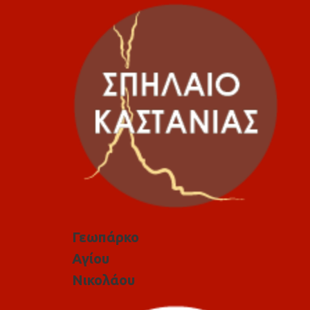
Γεωπάρκο
Αγίου
Νικολάου