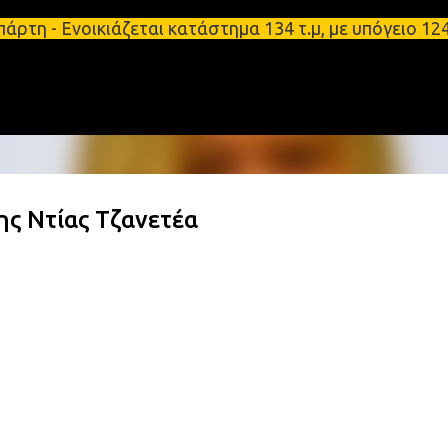
Μετάβαση στο κύριο περιεχόμενο
νοικιάζεται κατάστημα 134 τ.μ, με υπόγειο 124τ.μ 
ς Ντίας Τζανετέα