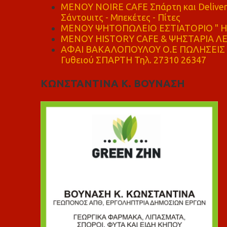
MENOY NOIRE CAFE Σπάρτη και Delive
Σάντουιτς - Μπεκέτες - Πίτες
ΜΕΝΟΥ ΨΗΤΟΠΩΛΕΙΟ ΕΣΤΙΑΤΟΡΙΟ " Η 
ΜΕΝΟΥ HISTORY CAFE & ΨΗΣΤΑΡΙΑ ΛΕΩ
ΑΦΑΙ ΒΑΚΑΛΟΠΟΥΛΟΥ Ο.Ε ΠΩΛΗΣΕΙΣ 
Γυθειού ΣΠΑΡΤΗ Τηλ. 27310 26347
ΚΩΝΣΤΑΝΤΙΝΑ Κ. ΒΟΥΝΑΣΗ