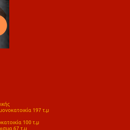
ικής
ονοκατοικία 197 τ.μ
μ
κατοικία 100 τ.μ
ισμα 67 τ.μ