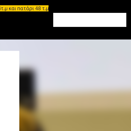
και πατάρι 48 τ.μ Σπάρτη - Ενοικιάζεται επιπλωμένο