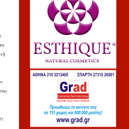
ς
τα
ών)
ην
στις
ές