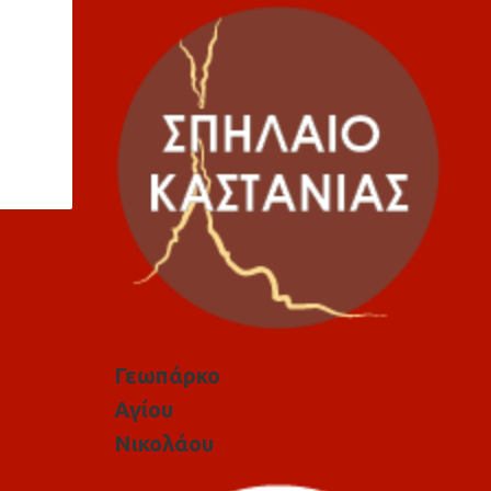
Γεωπάρκο
Αγίου
Νικολάου