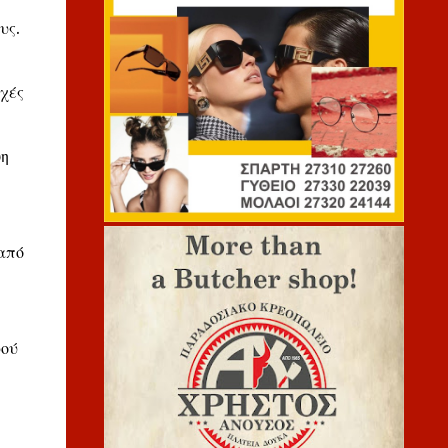
υς.
χές
ψη
από
φού