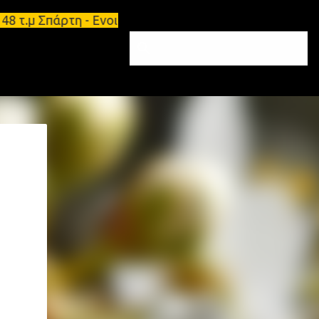
 τ.μ Σπάρτη - Ενοικιάζεται επιπλωμένο διαμέρισμα 