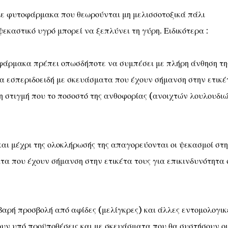
με φυτοφάρμακα που θεωρούνται μη μελισσοτοξικά πάλι
εκαστικό υγρό μπορεί να ξεπλύνει τη γύρη. Ειδικότερα :
φάρμακα πρέπει οπωσδήποτε να συμπέσει με πλήρη άνθηση τη
τα εσπεριδοειδή με σκευάσματα που έχουν σήμανση στην ετικέ
τη στιγμή που το ποσοστό της ανθοφορίας (ανοιχτών λουλουδι
και μέχρι της ολοκλήρωσής της απαγορεύονται οι ψεκασμοί στ
α που έχουν σήμανση στην ετικέτα τους για επικινδυνότητα 
βαρή προσβολή από αφίδες (μελίγκρες) και άλλες εντομολογικ
ουν υπό προϋποθέσεις και με σκευάσματα που θα συστήσουν οι