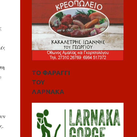
ς
ιές
τη
ΤΟ ΦΑΡΑΓΓΙ
υ
ΤΟΥ
ΛΑΡΝΑΚΑ
ουν
ς.