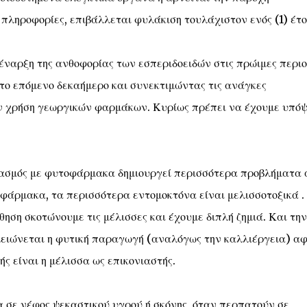
 πληροφορίες, επιβάλλεται φυλάκιση τουλάχιστον ενός (1) έτο
ναρξη της ανθοφορίας των εσπεριδοειδών στις πρώιμες περιο
το επόμενο δεκαήμερο και συνεκτιμώντας τις ανάγκες
ν χρήση γεωργικών φαρμάκων. Κυρίως πρέπει να έχουμε υπό
κασμός με φυτοφάρμακα δημιουργεί περισσότερα προβλήματα 
οφάρμακα, τα περισσότερα εντομοκτόνα είναι μελισσοτοξικά .
ηση σκοτώνουμε τις μέλισσες και έχουμε διπλή ζημιά. Και την
μειώνεται η φυτική παραγωγή (αναλόγως την καλλιέργεια) α
ς είναι η μέλισσα ως επικονιαστής.
 σε νέφος ψεκαστικού υγρού ή σκόνης, όταν περπατούν σε