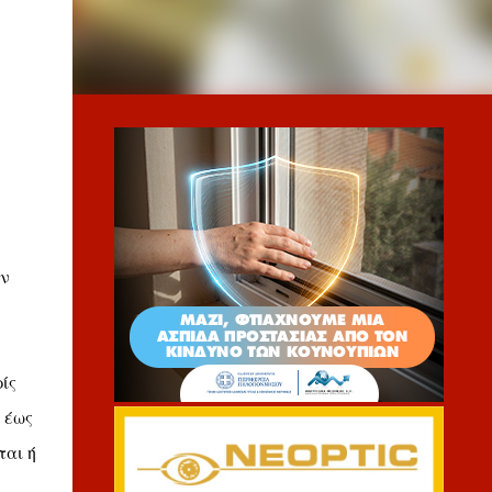
ών
ίς
 έως
ται ή