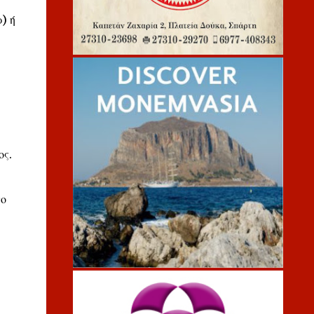
) ή
ος.
το