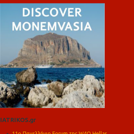
IATRIKOS.gr
11ο Πανελλήνιο Forum της W4O Hellas