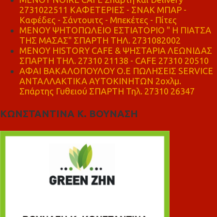
2731022511 ΚΑΦΕΤΕΡΙΕΣ - ΣΝΑΚ ΜΠΑΡ -
Καφέδες - Σάντουιτς - Μπεκέτες - Πίτες
ΜΕΝΟΥ ΨΗΤΟΠΩΛΕΙΟ ΕΣΤΙΑΤΟΡΙΟ " Η ΠΙΑΤΣΑ
ΤΗΣ ΜΑΣΑΣ" ΣΠΑΡΤΗ ΤΗΛ. 2731082002
ΜΕΝΟΥ HISTORY CAFE & ΨΗΣΤΑΡΙΑ ΛΕΩΝΙΔΑΣ
ΣΠΑΡΤΗ ΤΗΛ. 27310 21138 - CAFE 27310 20510
ΑΦΑΙ ΒΑΚΑΛΟΠΟΥΛΟΥ Ο.Ε ΠΩΛΗΣΕΙΣ SERVICE
ΑΝΤΑΛΛΑΚΤΙΚΑ ΑΥΤΟΚΙΝΗΤΩΝ 2οχλμ.
Σπάρτης Γυθειού ΣΠΑΡΤΗ Τηλ. 27310 26347
ΚΩΝΣΤΑΝΤΙΝΑ Κ. ΒΟΥΝΑΣΗ