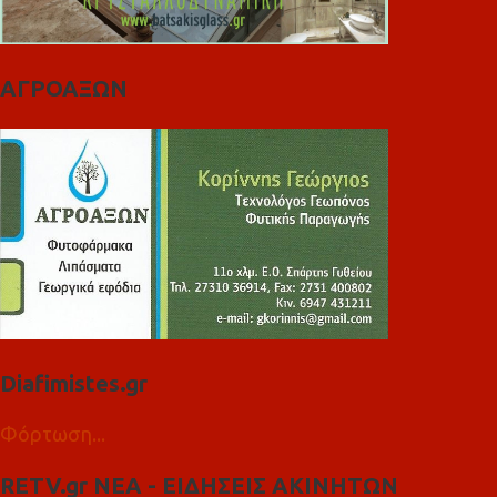
ΑΓΡΟΑΞΩΝ
Diafimistes.gr
Φόρτωση...
RETV.gr ΝΕΑ - ΕΙΔΗΣΕΙΣ ΑΚΙΝΗΤΩΝ