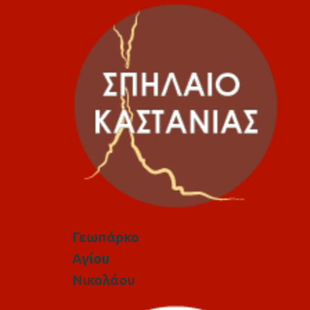
Γεωπάρκο
Αγίου
Νικολάου