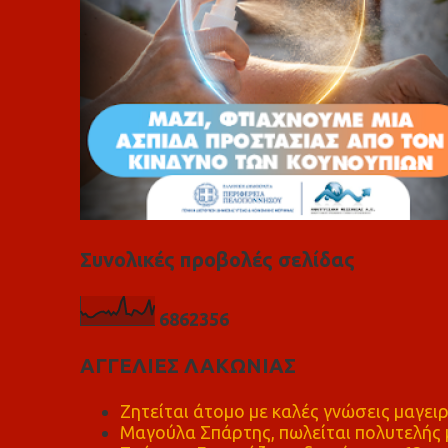
Συνολικές προβολές σελίδας
6
8
6
2
3
5
6
ΑΓΓΕΛΙΕΣ ΛΑΚΩΝΙΑΣ
Ζητείται άτομο με καλές γνώσεις μαγειρ
Μαγούλα Σπάρτης, πωλείται πολυτελής μ