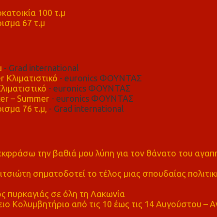
μ
κατοικία 100 τ.μ
ισμα 67 τ.μ
μ
- Grad international
r Κλιματιστικό
- euronics ΦΟΥΝΤΑΣ
λιματιστικό
- euronics ΦΟΥΝΤΑΣ
er – Summer
- euronics ΦΟΥΝΤΑΣ
ισμα 76 τ.μ,
- Grad international
α εκφράσω την βαθιά μου λύπη για τον θάνατο του αγα
τσιώτη σηματοδοτεί το τέλος μιας σπουδαίας πολιτικ
ς πυρκαγιάς σε όλη τη Λακωνία
ο Κολυμβητήριο από τις 10 έως τις 14 Αυγούστου – Α