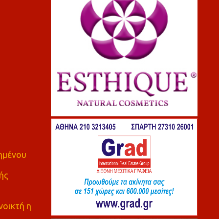
πημένου
ής
νοικτή η