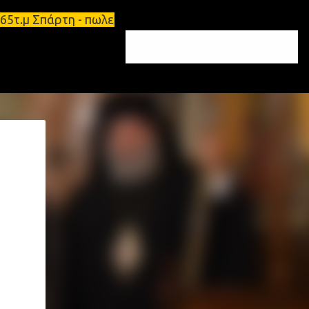
65τ.μ Σπάρτη - πωλείται τριάρι διαμέρισμα 91τ.μ Ζ