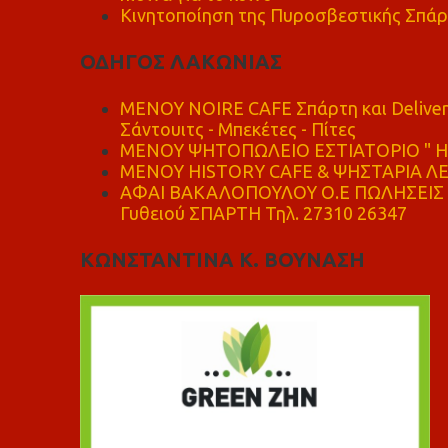
Κινητοποίηση της Πυροσβεστικής Σπάρ
ΟΔΗΓΟΣ ΛΑΚΩΝΙΑΣ
MENOY NOIRE CAFE Σπάρτη και Delive
Σάντουιτς - Μπεκέτες - Πίτες
ΜΕΝΟΥ ΨΗΤΟΠΩΛΕΙΟ ΕΣΤΙΑΤΟΡΙΟ " Η 
ΜΕΝΟΥ HISTORY CAFE & ΨΗΣΤΑΡΙΑ ΛΕΩ
ΑΦΑΙ ΒΑΚΑΛΟΠΟΥΛΟΥ Ο.Ε ΠΩΛΗΣΕΙΣ 
Γυθειού ΣΠΑΡΤΗ Τηλ. 27310 26347
ΚΩΝΣΤΑΝΤΙΝΑ Κ. ΒΟΥΝΑΣΗ