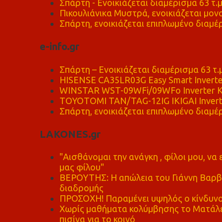
Σπάρτη - Ενοικιάζεται διαμέρισμα 63 τ.
Πικουλιάνικα Μυστρά, ενοικιάζεται μονο
Σπάρτη, ενοικιάζεται επιπλωμένο διαμέρ
e-info.gr
Σπάρτη – Ενοικιάζεται διαμέρισμα 63 τ.
HISENSE CA35LR03G Easy Smart Inverte
WINSTAR WST-09WFi/09WFo Inverter Κ
TOYOTOMI TAN/TAG-12IG IKIGAI Invert
Σπάρτη, ενοικιάζεται επιπλωμένο διαμέρ
LAKONES.gr
"Αισθάνομαι την ανάγκη , φίλοι μου, ν
μας φίλου"
ΒΕΡΟΥΤΗΣ: Η απώλεια του Γιάννη Βαρβι
διαδρομής
ΠΡΟΣΟΧΗ! Παραμένει υψηλός ο κίνδυνο
Χωρίς μαθήματα κολύμβησης το Ματάλει
πισίνα για το κοινό