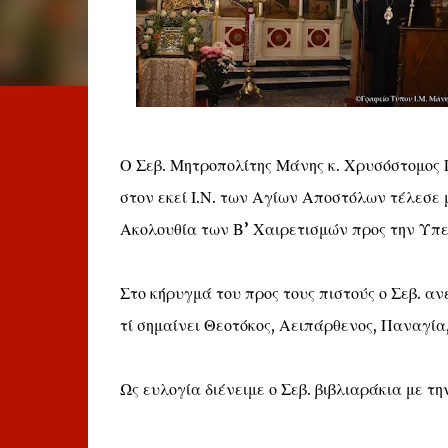
Ο Σεβ. Μητροπολίτης Μάνης κ. Χρυσόστομος Γ
στον εκεί Ι.Ν. των Αγίων Αποστόλων τέλεσε 
Ακολουθία των Β’ Χαιρετισμών προς την Υπε
Στο κήρυγμά του προς τους πιστούς ο Σεβ. αν
τί σημαίνει Θεοτόκος, Αειπάρθενος, Παναγί
Ως ευλογία διένειμε ο Σεβ. βιβλιαράκια με τ