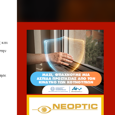
 και
 την
γησε