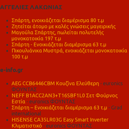
ΑΓΓΕΛΙΕΣ ΛΑΚΩΝΙΑΣ
Σπάρτη, ενοικιάζεται διαμέρισμα 80 τ.μ
Ζητείται άτομο με καλές γνώσεις μαγειρικής
Μαγούλα Σπάρτης, πωλείται πολυτελής
μονοκατοικία 197 τ.μ
Σπάρτη - Ενοικιάζεται διαμέρισμα 63 τ.μ
Πικουλιάνικα Μυστρά, ενοικιάζεται μονοκατοικία
100 τ.μ
e-info.gr
AEG CCB6446CBM Κουζίνα Ελεύθερη
- euronics
ΦΟΥΝΤΑΣ
NEFF B1ACC2AN3+T16SBF1L0 Σετ Φούρνος
Εστία
- euronics ΦΟΥΝΤΑΣ
Σπάρτη – Ενοικιάζεται διαμέρισμα 63 τ.μ
- Grad
international
HISENSE CA35LR03G Easy Smart Inverter
Κλιματιστικό
- euronics ΦΟΥΝΤΑΣ