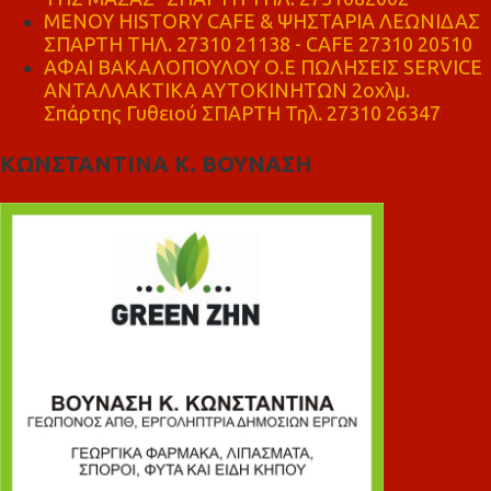
ΜΕΝΟΥ HISTORY CAFE & ΨΗΣΤΑΡΙΑ ΛΕΩΝΙΔΑΣ
ΣΠΑΡΤΗ ΤΗΛ. 27310 21138 - CAFE 27310 20510
ΑΦΑΙ ΒΑΚΑΛΟΠΟΥΛΟΥ Ο.Ε ΠΩΛΗΣΕΙΣ SERVICE
ΑΝΤΑΛΛΑΚΤΙΚΑ ΑΥΤΟΚΙΝΗΤΩΝ 2οχλμ.
Σπάρτης Γυθειού ΣΠΑΡΤΗ Τηλ. 27310 26347
ΚΩΝΣΤΑΝΤΙΝΑ Κ. ΒΟΥΝΑΣΗ