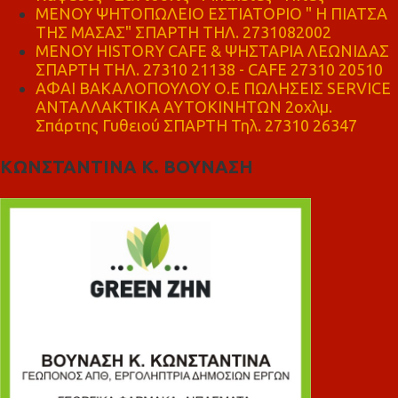
ΜΕΝΟΥ ΨΗΤΟΠΩΛΕΙΟ ΕΣΤΙΑΤΟΡΙΟ " Η ΠΙΑΤΣΑ
ΤΗΣ ΜΑΣΑΣ" ΣΠΑΡΤΗ ΤΗΛ. 2731082002
ΜΕΝΟΥ HISTORY CAFE & ΨΗΣΤΑΡΙΑ ΛΕΩΝΙΔΑΣ
ΣΠΑΡΤΗ ΤΗΛ. 27310 21138 - CAFE 27310 20510
ΑΦΑΙ ΒΑΚΑΛΟΠΟΥΛΟΥ Ο.Ε ΠΩΛΗΣΕΙΣ SERVICE
ΑΝΤΑΛΛΑΚΤΙΚΑ ΑΥΤΟΚΙΝΗΤΩΝ 2οχλμ.
Σπάρτης Γυθειού ΣΠΑΡΤΗ Τηλ. 27310 26347
ΚΩΝΣΤΑΝΤΙΝΑ Κ. ΒΟΥΝΑΣΗ