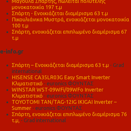
Μαγούλα Σπάρτης, πωλείται πολυτελής
μονοκατοικία 197 τ.μ
Σπάρτη - Ενοικιάζεται διαμέρισμα 63 τ.μ
Πικουλιάνικα Μυστρά, ενοικιάζεται μονοκατοικία
100 τ.μ
Σπάρτη, ενοικιάζεται επιπλωμένο διαμέρισμα 67
τ.μ
e-info.gr
Σπάρτη – Ενοικιάζεται διαμέρισμα 63 τ.μ
- Grad
international
HISENSE CA35LR03G Easy Smart Inverter
Κλιματιστικό
- euronics ΦΟΥΝΤΑΣ
WINSTAR WST-09WFi/09WFo Inverter
Κλιματιστικό
- euronics ΦΟΥΝΤΑΣ
TOYOTOMI TAN/TAG-12IG IKIGAI Inverter –
Summer
- euronics ΦΟΥΝΤΑΣ
Σπάρτη, ενοικιάζεται επιπλωμένο διαμέρισμα 76
τ.μ,
- Grad international