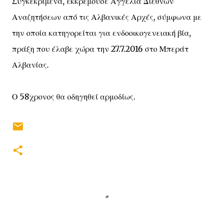
Συγκεκριμένα, εκκρεμούσε Αγγελία Διεθνών
Αναζητήσεων από τις Αλβανικές Αρχές, σύμφωνα με
την οποία κατηγορείται για ενδοοικογενειακή βία,
πράξη που έλαβε χώρα την 27.7.2016 στο Μπεράτ
Αλβανίας.
Ο 58χρονος θα οδηγηθεί αρμοδίως.
Σ
χ