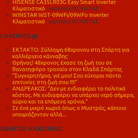
HISENSE CA35LR03G Easy Smart Inverter
Κλιματιστικό
- euronics ΦΟΥΝΤΑΣ
WINSTAR WST-09WFi/09WFo Inverter
Κλιματιστικό
- euronics ΦΟΥΝΤΑΣ
LAKONES.gr
ΕΚΤΑΚΤΟ: Σύλληψη 68χρονου στη Σπάρτη για
καλλιέργεια κάνναβης
Θρήνος! 48χρονος έχασε τη ζωή του σε
θανατηφόρο τροχαίο στον Κλαδά Σπάρτης
"Συγχαρητήρια, γιέ μου! Σου εύχομαι πάντα
επιτυχίες στη ζωή σου !!!!"
ΑΝΔΡΕΑΚΟΣ: "Δεν με ενδιαφέρει το πολιτικό
κόστος. Με ενδιαφέρει να υπάρχει νερό σήμερα,
αύριο και τα επόμενα χρόνια."
Σε ένα μικρό χωριό όπως ο Μυστράς, κάποιοι
υποψιάζονταν αλλά...
ΟΔΗΓΟΣ ΛΑΚΩΝΙΑΣ