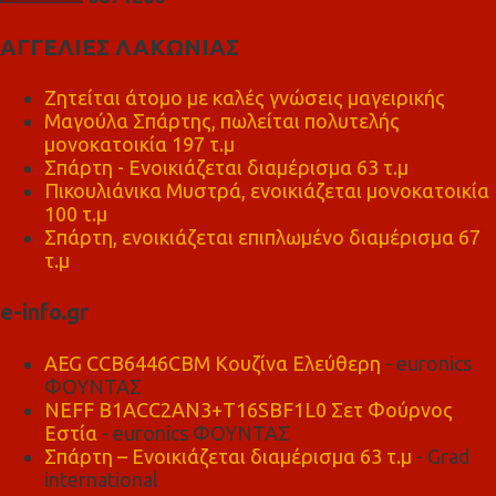
ΑΓΓΕΛΙΕΣ ΛΑΚΩΝΙΑΣ
Ζητείται άτομο με καλές γνώσεις μαγειρικής
Μαγούλα Σπάρτης, πωλείται πολυτελής
μονοκατοικία 197 τ.μ
Σπάρτη - Ενοικιάζεται διαμέρισμα 63 τ.μ
Πικουλιάνικα Μυστρά, ενοικιάζεται μονοκατοικία
100 τ.μ
Σπάρτη, ενοικιάζεται επιπλωμένο διαμέρισμα 67
τ.μ
e-info.gr
AEG CCB6446CBM Κουζίνα Ελεύθερη
- euronics
ΦΟΥΝΤΑΣ
NEFF B1ACC2AN3+T16SBF1L0 Σετ Φούρνος
Εστία
- euronics ΦΟΥΝΤΑΣ
Σπάρτη – Ενοικιάζεται διαμέρισμα 63 τ.μ
- Grad
international