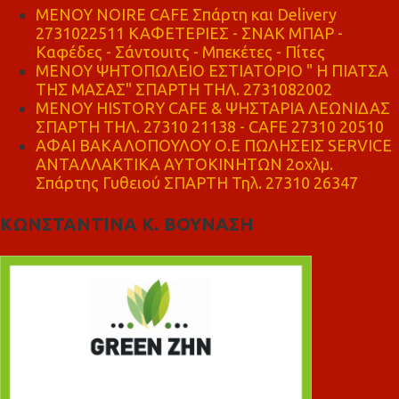
MENOY NOIRE CAFE Σπάρτη και Delivery
2731022511 ΚΑΦΕΤΕΡΙΕΣ - ΣΝΑΚ ΜΠΑΡ -
Καφέδες - Σάντουιτς - Μπεκέτες - Πίτες
ΜΕΝΟΥ ΨΗΤΟΠΩΛΕΙΟ ΕΣΤΙΑΤΟΡΙΟ " Η ΠΙΑΤΣΑ
ΤΗΣ ΜΑΣΑΣ" ΣΠΑΡΤΗ ΤΗΛ. 2731082002
ΜΕΝΟΥ HISTORY CAFE & ΨΗΣΤΑΡΙΑ ΛΕΩΝΙΔΑΣ
ΣΠΑΡΤΗ ΤΗΛ. 27310 21138 - CAFE 27310 20510
ΑΦΑΙ ΒΑΚΑΛΟΠΟΥΛΟΥ Ο.Ε ΠΩΛΗΣΕΙΣ SERVICE
ΑΝΤΑΛΛΑΚΤΙΚΑ ΑΥΤΟΚΙΝΗΤΩΝ 2οχλμ.
Σπάρτης Γυθειού ΣΠΑΡΤΗ Τηλ. 27310 26347
ΚΩΝΣΤΑΝΤΙΝΑ Κ. ΒΟΥΝΑΣΗ