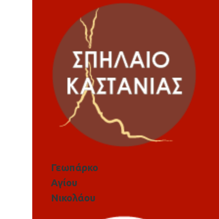
Γεωπάρκο
Αγίου
Νικολάου