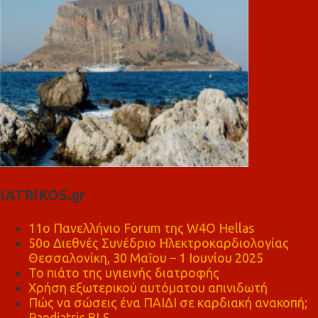
IATRIKOS.gr
11ο Πανελλήνιο Forum της W4O Hellas
50ο Διεθνές Συνέδριο Ηλεκτροκαρδιολογίας
Θεσσαλονίκη, 30 Μαΐου – 1 Ιουνίου 2025
Το πιάτο της υγιεινής διατροφής
Χρήση εξωτερικού αυτόματου απινιδωτή
Πώς να σώσεις ένα ΠΑΙΔΙ σε καρδιακή ανακοπή;
Paediatric BLS