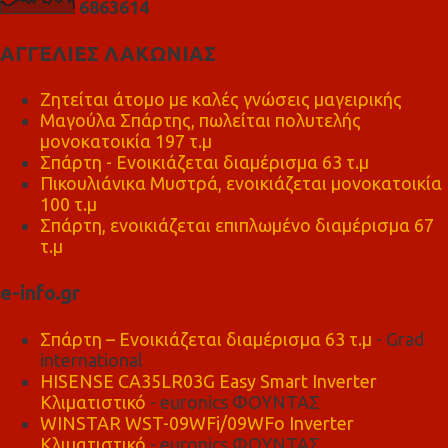
6
8
6
3
6
1
4
ΑΓΓΕΛΙΕΣ ΛΑΚΩΝΙΑΣ
Ζητείται άτομο με καλές γνώσεις μαγειρικής
Μαγούλα Σπάρτης, πωλείται πολυτελής
μονοκατοικία 197 τ.μ
Σπάρτη - Ενοικιάζεται διαμέρισμα 63 τ.μ
Πικουλιάνικα Μυστρά, ενοικιάζεται μονοκατοικία
100 τ.μ
Σπάρτη, ενοικιάζεται επιπλωμένο διαμέρισμα 67
τ.μ
e-info.gr
Σπάρτη – Ενοικιάζεται διαμέρισμα 63 τ.μ
- Grad
international
HISENSE CA35LR03G Easy Smart Inverter
Κλιματιστικό
- euronics ΦΟΥΝΤΑΣ
WINSTAR WST-09WFi/09WFo Inverter
Κλιματιστικό
- euronics ΦΟΥΝΤΑΣ