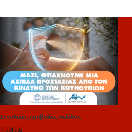
ό
λ
ι
α
Συνολικές προβολές σελίδας