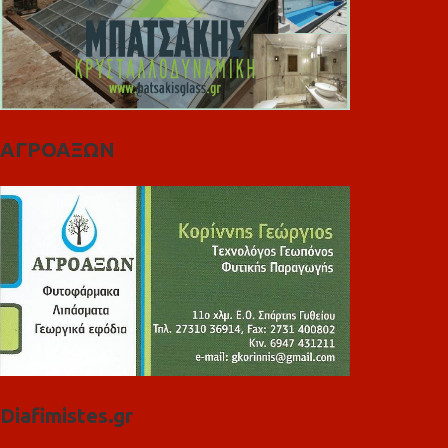
ΑΓΡΟΑΞΩΝ
Diafimistes.gr