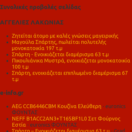
Συνολικές προβολές σελίδας
ΑΓΓΕΛΙΕΣ ΛΑΚΩΝΙΑΣ
Ζητείται άτομο με καλές γνώσεις μαγειρικής
Μαγούλα Σπάρτης, πωλείται πολυτελής
μονοκατοικία 197 τ.μ
Σπάρτη - Ενοικιάζεται διαμέρισμα 63 τ.μ
Πικουλιάνικα Μυστρά, ενοικιάζεται μονοκατοικία
100 τ.μ
Σπάρτη, ενοικιάζεται επιπλωμένο διαμέρισμα 67
τ.μ
e-info.gr
AEG CCB6446CBM Κουζίνα Ελεύθερη
- euronics
ΦΟΥΝΤΑΣ
NEFF B1ACC2AN3+T16SBF1L0 Σετ Φούρνος
Εστία
- euronics ΦΟΥΝΤΑΣ
Σπάρτη – Ενοικιάζεται διαμέρισμα 63 τ.μ
- Grad