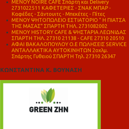
MENOY NOIRE CAFE Σπάρτη και Delivery
2731022511 ΚΑΦΕΤΕΡΙΕΣ - ΣΝΑΚ ΜΠΑΡ -
Καφέδες - Σάντουιτς - Μπεκέτες - Πίτες
ΜΕΝΟΥ ΨΗΤΟΠΩΛΕΙΟ ΕΣΤΙΑΤΟΡΙΟ " Η ΠΙΑΤΣΑ
ΤΗΣ ΜΑΣΑΣ" ΣΠΑΡΤΗ ΤΗΛ. 2731082002
ΜΕΝΟΥ HISTORY CAFE & ΨΗΣΤΑΡΙΑ ΛΕΩΝΙΔΑΣ
ΣΠΑΡΤΗ ΤΗΛ. 27310 21138 - CAFE 27310 20510
ΑΦΑΙ ΒΑΚΑΛΟΠΟΥΛΟΥ Ο.Ε ΠΩΛΗΣΕΙΣ SERVICE
ΑΝΤΑΛΛΑΚΤΙΚΑ ΑΥΤΟΚΙΝΗΤΩΝ 2οχλμ.
Σπάρτης Γυθειού ΣΠΑΡΤΗ Τηλ. 27310 26347
ΚΩΝΣΤΑΝΤΙΝΑ Κ. ΒΟΥΝΑΣΗ