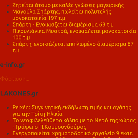
Ζητείται άτομο με καλές γνώσεις μαγειρικής
Μαγούλα Σπάρτης, πωλείται πολυτελής
μονοκατοικία 197 τ.μ
Σπάρτη - Ενοικιάζεται διαμέρισμα 63 τ.μ
Πικουλιάνικα Μυστρά, ενοικιάζεται μονοκατοικία
100 τ.μ
Σπάρτη, ενοικιάζεται επιπλωμένο διαμέρισμα 67
τ.μ
e-info.gr
Φόρτωση...
LAKONES.gr
Ρειχέα: Συγκινητική εκδήλωση τιμής και αγάπης
για την Τρίτη Ηλικία
Το νεοφιλελεύθερο κόλπο με το Νερό της χώρας
- Γράφει ο Π.Κουμουνδούρος
Ενεργοποιείται χρηματοδοτικό εργαλείο 9 εκατ.